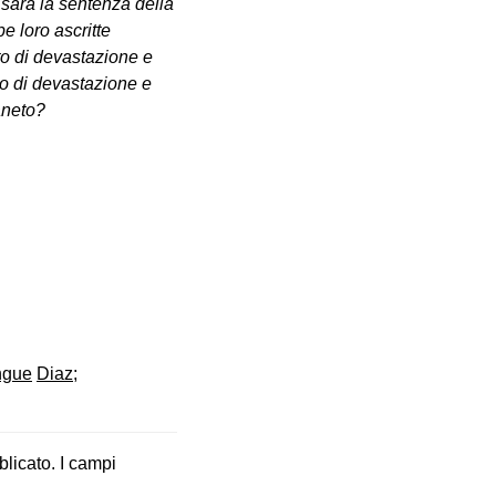
 sarà la sentenza della
 loro ascritte
to di devastazione e
to di devastazione e
aneto?
angue
Diaz;
blicato.
I campi