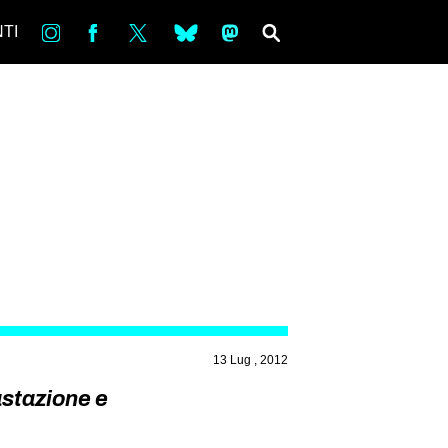
in
Fb
tw
bsky
ms
SEARCH
TI
13 Lug , 2012
astazione e