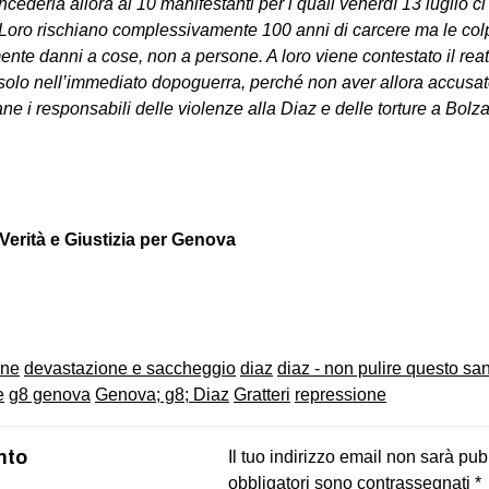
derla allora ai 10 manifestanti per i quali venerdì 13 luglio ci
oro rischiano complessivamente 100 anni di carcere ma le colpe
nte danni a cose, non a persone. A loro viene contestato il rea
 solo nell’immediato dopoguerra, perché non aver allora accusa
ne i responsabili delle violenze alla Diaz e delle torture a Bolz
Verità e Giustizia per Genova
on
book
uesky
one
devastazione e saccheggio
diaz
diaz - non pulire questo s
e
g8 genova
Genova; g8; Diaz
Gratteri
repressione
nto
Il tuo indirizzo email non sarà pub
obbligatori sono contrassegnati
*