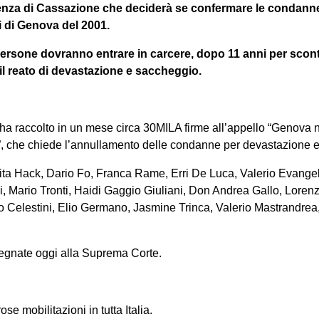
tenza di Cassazione che deciderà se confermare le condanne 
ti di Genova del 2001.
 persone dovranno entrare in carcere, dopo 11 anni per sco
 il reato di devastazione e saccheggio.
ha raccolto in un mese circa 30MILA firme all’appello “Genova non
”, che chiede l’annullamento delle condanne per devastazione 
erita Hack, Dario Fo, Franca Rame, Erri De Luca, Valerio Evangel
i, Mario Tronti, Haidi Gaggio Giuliani, Don Andrea Gallo, Lore
o Celestini, Elio Germano, Jasmine Trinca, Valerio Mastrandrea
egnate oggi alla Suprema Corte.
e mobilitazioni in tutta Italia.