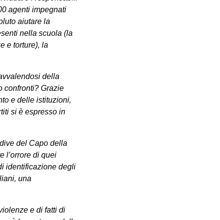
300 agenti impegnati
luto aiutare la
esenti nella scuola (la
 e torture), la
 avvalendosi della
ro confronti? Grazie
o e delle istituzioni,
iti si è espresso in
rdive del Capo della
 l’orrore di quei
di identificazione degli
liani, una
olenze e di fatti di