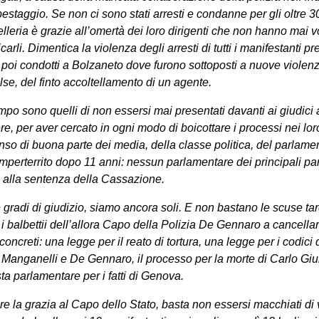
 pestaggio. Se non ci sono stati arresti e condanne per gli oltre 
lleria è grazie all’omertà dei loro dirigenti che non hanno mai vo
carli. Dimentica la violenza degli arresti di tutti i manifestanti pr
poi condotti a Bolzaneto dove furono sottoposti a nuove violenze
lse, del finto accoltellamento di un agente.
campo sono quelli di non essersi mai presentati davanti ai giudici
re, per aver cercato in ogni modo di boicottare i processi nei lo
so di buona parte dei media, della classe politica, del parlament
mperterrito dopo 11 anni: nessun parlamentare dei principali part
to alla sentenza della Cassazione.
 gradi di giudizio, siamo ancora soli. E non bastano le scuse ta
i balbettii dell’allora Capo della Polizia De Gennaro a cancellare
concreti: una legge per il reato di tortura, una legge per i codici 
i Manganelli e De Gennaro, il processo per la morte di Carlo Giu
a parlamentare per i fatti di Genova.
 la grazia al Capo dello Stato, basta non essersi macchiati di vi