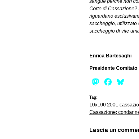
sangue perché non conce
Corte di Cassazione? L
riguardano esclusivame
saccheggio, utilizzato
saccheggio di vite uma
Enrica Bartesaghi
Presidente Comitato 
Mastod
Face
Bl
Tag:
10x100
2001
cassazi
Cassazione; condann
Lascia un comme