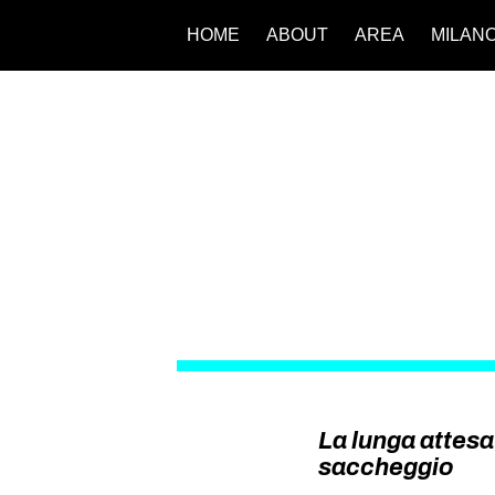
HOME
ABOUT
AREA
MILAN
La lunga attesa
saccheggio