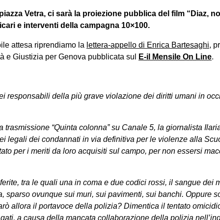
piazza Vetra, ci sarà la proiezione pubblica del film “Diaz, n
icari e interventi della campagna 10×100.
bile attesa riprendiamo la
lettera-appello di Enrica Bartesaghi
, p
tà e Giustizia per Genova pubblicata sul
E-il Mensile On Line
.
ei responsabili della più grave violazione dei diritti umani in oc
la trasmissione “Quinta colonna” su Canale 5, la giornalista Ila
dei legali dei condannati in via definitiva per le violenze alla Sc
ato per i meriti da loro acquisiti sul campo, per non essersi macc
rite, tra le quali una in coma e due codici rossi, il sangue dei 
, sparso ovunque sui muri, sui pavimenti, sui banchi. Oppure so
ò allora il portavoce della polizia? Dimentica il tentato omicidio
gati, a causa della mancata collaborazione della polizia nell’ind