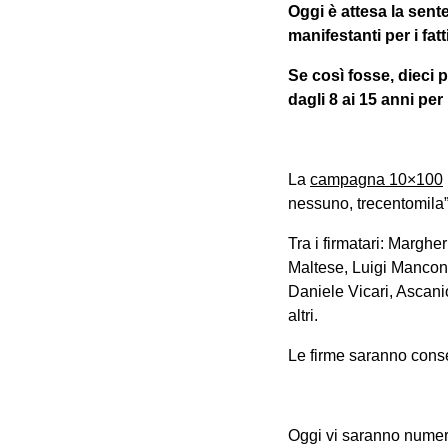
Oggi è attesa la sen
manifestanti per i fat
Se così fosse, dieci
dagli 8 ai 15 anni per
La
campagna 10×100
nessuno, trecentomila
Tra i firmatari: Margh
Maltese, Luigi Mancon
Daniele Vicari, Ascani
altri.
Le firme saranno cons
Oggi vi saranno numeros