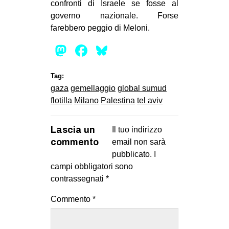
confronti di Israele se fosse al
EVENTI
governo nazionale. Forse
farebbero peggio di Meloni.
in
Mastodon
Facebook
Bluesky
Fb
Tag:
tw
gaza
gemellaggio
global sumud
flotilla
Milano
Palestina
tel aviv
bsky
ms
Lascia un
Il tuo indirizzo
commento
email non sarà
SEARCH
pubblicato.
I
campi obbligatori sono
contrassegnati
*
Commento
*