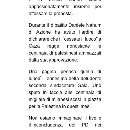
CULTURE
appassionatamente insieme per
affossare la proposta.
ARTE
Durante il dibattito Daniele Nahum
CINEMA
di Azione ha avuto l’ardire di
MANIFESTI
dichiarare che il “cessate il fuoco” a
MUSICA
Gaza regge nonostante le
centinaia di palestinesi ammazzati
RECENSIONI
dalla sua approvazione.
INTERNAZIONALE
Una pagina penosa quella di
AFRICA
lunedì, l’ennesima della deludente
seconda sindacatura Sala. Uno
AMERICHE
sputo in faccia alle centinaia di
ESTREMO ORIENTE
migliaia di milanesi scesi in piazza
per la Palestina in questi mesi.
EUROPA
MEDIO ORIENTE
Non osiamo immaginare il livello
d’inconcludenza del PD nei
MONDO