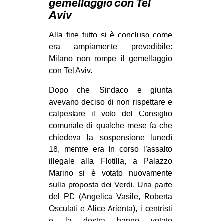
gemellaggio con Tel
MILANO
Aviv
MOBILITAZIONI
Alla fine tutto si è concluso come
SPAZI
era ampiamente prevedibile:
SPORT POPOLARE
Milano non rompe il gemellaggio
con Tel Aviv.
MOVIMENTI
Dopo che Sindaco e giunta
AMBIENTE
avevano deciso di non rispettare e
ANTIFASCISMO
calpestare il voto del Consiglio
comunale di qualche mese fa che
DIRITTO ALL’ABITARE
chiedeva la sospensione lunedì
GENERI
18, mentre era in corso l’assalto
MIGRAZIONI
illegale alla Flotilla, a Palazzo
Marino si è votato nuovamente
PRECARIATO
sulla proposta dei Verdi. Una parte
REPRESSIONE
del PD (Angelica Vasile, Roberta
Osculati e Alice Arienta), i centristi
STUDENTI
e la destra hanno votato