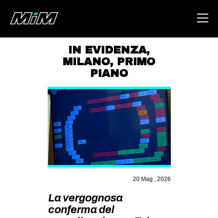
IN EVIDENZA
,
MILANO
,
PRIMO
HOME
PIANO
ABOUT
AREA
DEGENERAZIONE
GAZA FREESTYLE
CSOA LAMBRETTA
MSM
20 Mag , 2026
STUDENTI TSUNAMI
La vergognosa
ZAM
conferma del