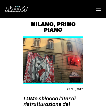
MILANO
,
PRIMO
PIANO
HOME
ABOUT
AREA
DEGENERAZIONE
GAZA FREESTYLE
CSOA LAMBRETTA
MSM
25 Ott , 2017
STUDENTI TSUNAMI
LUMe sblocca l’iter di
ZAM
ristrutturazione del