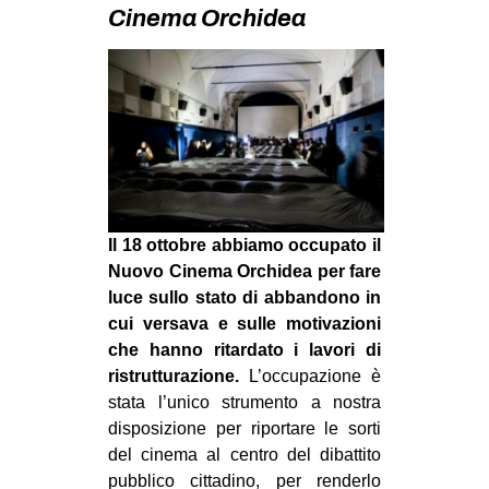
MILANO
Cinema Orchidea
MOBILITAZIONI
SPAZI
SPORT POPOLARE
MOVIMENTI
AMBIENTE
ANTIFASCISMO
Il 18 ottobre abbiamo occupato il
Nuovo Cinema Orchidea per fare
DIRITTO ALL’ABITARE
luce sullo stato di abbandono in
GENERI
cui versava e sulle motivazioni
che hanno ritardato i lavori di
MIGRAZIONI
ristrutturazione.
L’occupazione è
PRECARIATO
stata l’unico strumento a nostra
disposizione per riportare le sorti
REPRESSIONE
del cinema al centro del dibattito
STUDENTI
pubblico cittadino, per renderlo