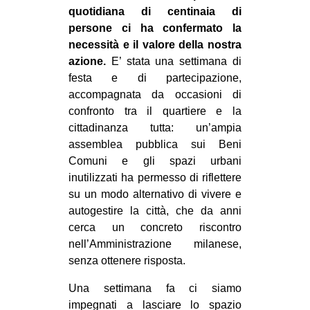
quotidiana di centinaia di
EVENTI
persone ci ha confermato la
necessità e il valore della nostra
in
azione.
E’ stata una settimana di
festa e di partecipazione,
Fb
accompagnata da occasioni di
confronto tra il quartiere e la
tw
cittadinanza tutta: un’ampia
bsky
assemblea pubblica sui Beni
Comuni e gli spazi urbani
ms
inutilizzati ha permesso di riflettere
su un modo alternativo di vivere e
SEARCH
autogestire la città, che da anni
cerca un concreto riscontro
nell’Amministrazione milanese,
senza ottenere risposta.
Una settimana fa ci siamo
impegnati a lasciare lo spazio