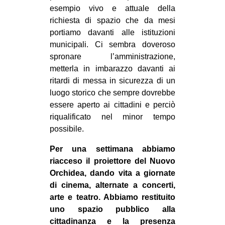
esempio vivo e attuale della
CULTURE
richiesta di spazio che da mesi
ARTE
portiamo davanti alle istituzioni
CINEMA
municipali. Ci sembra doveroso
spronare l’amministrazione,
MANIFESTI
metterla in imbarazzo davanti ai
MUSICA
ritardi di messa in sicurezza di un
luogo storico che sempre dovrebbe
RECENSIONI
essere aperto ai cittadini e perciò
INTERNAZIONALE
riqualificato nel minor tempo
possibile.
AFRICA
Per una settimana abbiamo
AMERICHE
riacceso il proiettore del Nuovo
ESTREMO ORIENTE
Orchidea, dando vita a giornate
EUROPA
di cinema, alternate a concerti,
arte e teatro. Abbiamo restituito
MEDIO ORIENTE
uno spazio pubblico alla
MONDO
cittadinanza e la presenza