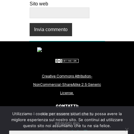
Sito web
Creative Commons Attribution-
NonCommercial-ShareAlike 2.5 Generic
License.
CONTATTI:
Utilizziamo i cookie per essere sicuri che tu possa avere la
milanoinmovimento@gmail.com
migliore esperienza sul nostro sito. Se continui ad utilizzare
SEGUICI SU:
questo sito noi assumiamo che tu ne sia felice.