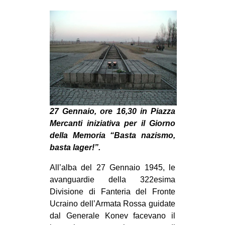
MILANO
MOBILITAZIONI
SPAZI
SPORT POPOLARE
MOVIMENTI
AMBIENTE
27 Gennaio, ore 16,30 in Piazza
ANTIFASCISMO
Mercanti iniziativa per il Giorno
DIRITTO ALL’ABITARE
della Memoria “Basta nazismo,
GENERI
basta lager!”.
MIGRAZIONI
All’alba del 27 Gennaio 1945, le
avanguardie della 322esima
PRECARIATO
Divisione di Fanteria del Fronte
REPRESSIONE
Ucraino dell’Armata Rossa guidate
STUDENTI
dal Generale Konev facevano il