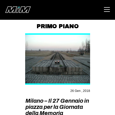
PRIMO PIANO
HOME
ABOUT
AREA
DEGENERAZIONE
GAZA FREESTYLE
CSOA LAMBRETTA
MSM
26 Gen , 2018
STUDENTI TSUNAMI
Milano – Il 27 Gennaio in
piazza per la Giornata
ZAM
della Memoria