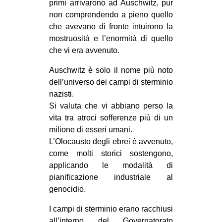
primi arrivarono ad Auschwitz, pur
EVENTI
non comprendendo a pieno quello
che avevano di fronte intuirono la
in
mostruosità e l’enormità di quello
che vi era avvenuto.
Fb
Auschwitz è solo il nome più noto
tw
dell’universo dei campi di sterminio
nazisti.
bsky
Si valuta che vi abbiano perso la
vita tra atroci sofferenze più di un
ms
milione di esseri umani.
L’Olocausto degli ebrei è avvenuto,
SEARCH
come molti storici sostengono,
applicando le modalità di
pianificazione industriale al
genocidio.
I campi di sterminio erano racchiusi
all’interno del Governatorato