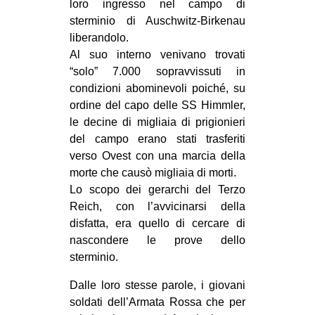
loro ingresso nel campo di
CULTURE
sterminio di Auschwitz-Birkenau
liberandolo.
ARTE
Al suo interno venivano trovati
CINEMA
“solo” 7.000 sopravvissuti in
MANIFESTI
condizioni abominevoli poiché, su
ordine del capo delle SS Himmler,
MUSICA
le decine di migliaia di prigionieri
RECENSIONI
del campo erano stati trasferiti
verso Ovest con una marcia della
INTERNAZIONALE
morte che causò migliaia di morti.
AFRICA
Lo scopo dei gerarchi del Terzo
Reich, con l’avvicinarsi della
AMERICHE
disfatta, era quello di cercare di
ESTREMO ORIENTE
nascondere le prove dello
sterminio.
EUROPA
MEDIO ORIENTE
Dalle loro stesse parole, i giovani
soldati dell’Armata Rossa che per
MONDO