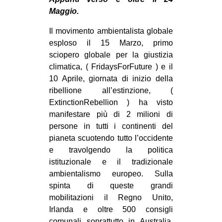
MILANO
Maggio.
MOBILITAZIONI
Il movimento ambientalista globale
SPAZI
esploso il 15 Marzo, primo
sciopero globale per la giustizia
SPORT POPOLARE
climatica, ( FridaysForFuture ) e il
MOVIMENTI
10 Aprile, giornata di inizio della
ribellione all’estinzione, (
AMBIENTE
ExtinctionRebellion ) ha visto
ANTIFASCISMO
manifestare più di 2 milioni di
persone in tutti i continenti del
DIRITTO ALL’ABITARE
pianeta scuotendo tutto l’occidente
GENERI
e travolgendo la politica
MIGRAZIONI
istituzionale e il tradizionale
ambientalismo europeo. Sulla
PRECARIATO
spinta di queste grandi
REPRESSIONE
mobilitazioni il Regno Unito,
Irlanda e oltre 500 consigli
STUDENTI
comunali soprattutto in Australia,