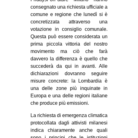
consegnato una richiesta ufficiale a
EVENTI
comune e regione che lunedì si è
concretizzata attraverso una
in
votazione in consiglio comunale.
Fb
Questa può essere considerata un
prima piccola vittoria del nostro
tw
movimento ma ciò che farà
davvero la differenza è quello che
bsky
succederà da qui in avanti. Alle
dichiarazioni dovranno seguire
ms
misure concrete: la Lombardia è
una delle zone più inquinate in
SEARCH
Europa e una delle regioni italiane
che produce più emissioni.
La richiesta di emergenza climatica
protocollata dagli attivisti milanesi
indica chiaramente anche quali
sono i principi che le istituzioni