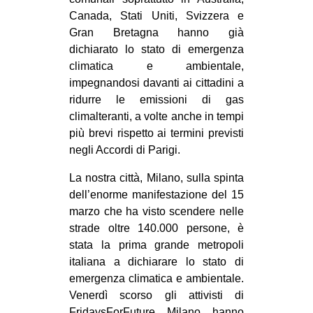
CULTURE
Canada, Stati Uniti, Svizzera e
Gran Bretagna hanno già
ARTE
dichiarato lo stato di emergenza
CINEMA
climatica e ambientale,
impegnandosi davanti ai cittadini a
MANIFESTI
ridurre le emissioni di gas
MUSICA
climalteranti, a volte anche in tempi
RECENSIONI
più brevi rispetto ai termini previsti
negli Accordi di Parigi.
INTERNAZIONALE
La nostra città, Milano, sulla spinta
AFRICA
dell’enorme manifestazione del 15
AMERICHE
marzo che ha visto scendere nelle
strade oltre 140.000 persone, è
ESTREMO ORIENTE
stata la prima grande metropoli
EUROPA
italiana a dichiarare lo stato di
emergenza climatica e ambientale.
MEDIO ORIENTE
Venerdì scorso gli attivisti di
MONDO
FridaysForFuture Milano hanno