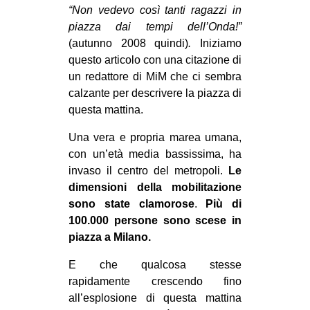
MILANO
“Non vedevo così tanti ragazzi in
piazza dai tempi dell’Onda!”
MOBILITAZIONI
(autunno 2008 quindi)
.
Iniziamo
SPAZI
questo articolo con una citazione di
un redattore di MiM che ci sembra
SPORT POPOLARE
calzante per descrivere la piazza di
MOVIMENTI
questa mattina.
AMBIENTE
Una vera e propria marea umana,
con un’età media bassissima, ha
ANTIFASCISMO
invaso il centro del metropoli.
Le
DIRITTO ALL’ABITARE
dimensioni della mobilitazione
GENERI
sono state clamorose
.
Più di
100.000 persone sono scese in
MIGRAZIONI
piazza a Milano.
PRECARIATO
E che qualcosa stesse
REPRESSIONE
rapidamente crescendo fino
STUDENTI
all’esplosione di questa mattina