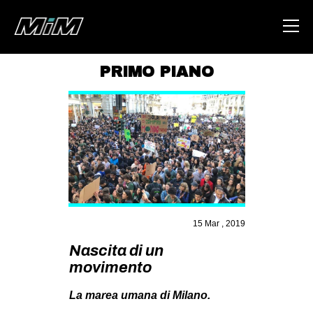
PRIMO PIANO
HOME
ABOUT
AREA
DEGENERAZIONE
GAZA FREESTYLE
CSOA LAMBRETTA
15 Mar , 2019
MSM
Nascita di un
movimento
STUDENTI TSUNAMI
ZAM
La marea umana di Milano.