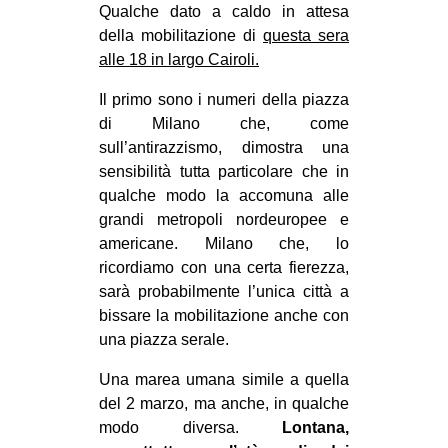
Qualche dato a caldo in attesa
EVENTI
della mobilitazione di
questa sera
alle 18 in largo Cairoli.
in
Il primo sono i numeri della piazza
Fb
di Milano che, come
sull’antirazzismo, dimostra una
tw
sensibilità tutta particolare che in
qualche modo la accomuna alle
bsky
grandi metropoli nordeuropee e
americane. Milano che, lo
ms
ricordiamo con una certa fierezza,
sarà probabilmente l’unica città a
SEARCH
bissare la mobilitazione anche con
una piazza serale.
Una marea umana simile a quella
del 2 marzo, ma anche, in qualche
modo diversa.
Lontana,