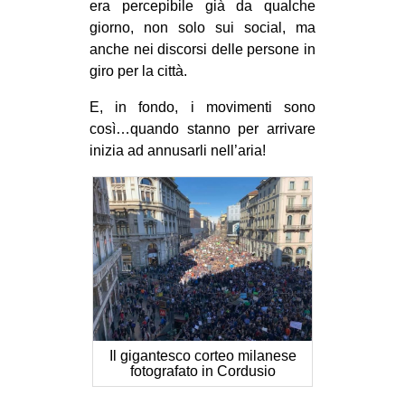
era percepibile già da qualche
CULTURE
giorno, non solo sui social, ma
ARTE
anche nei discorsi delle persone in
giro per la città.
CINEMA
E, in fondo, i movimenti sono
MANIFESTI
così…quando stanno per arrivare
MUSICA
inizia ad annusarli nell’aria!
RECENSIONI
INTERNAZIONALE
AFRICA
AMERICHE
ESTREMO ORIENTE
EUROPA
Il gigantesco corteo milanese
MEDIO ORIENTE
fotografato in Cordusio
MONDO