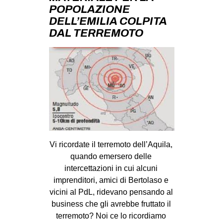
MILANO
POPOLAZIONE
DELL’EMILIA COLPITA
MOBILITAZIONI
DAL TERREMOTO
SPAZI
SPORT POPOLARE
MOVIMENTI
AMBIENTE
ANTIFASCISMO
DIRITTO ALL’ABITARE
Vi ricordate il terremoto dell’Aquila,
GENERI
quando emersero delle
MIGRAZIONI
intercettazioni in cui alcuni
PRECARIATO
imprenditori, amici di Bertolaso e
vicini al PdL, ridevano pensando al
REPRESSIONE
business che gli avrebbe fruttato il
STUDENTI
terremoto? Noi ce lo ricordiamo