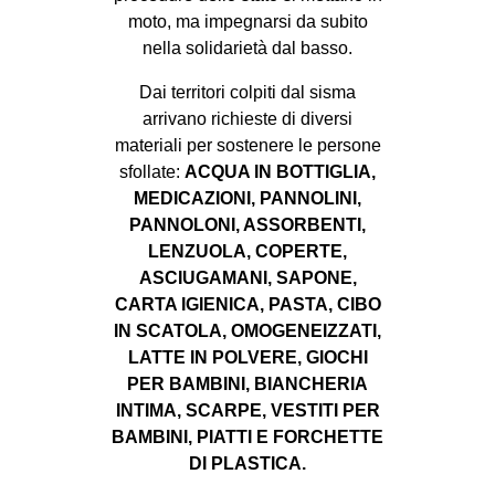
moto, ma impegnarsi da subito
EVENTI
nella solidarietà dal basso.
in
Dai territori colpiti dal sisma
arrivano richieste di diversi
Fb
materiali per sostenere le persone
sfollate:
ACQUA IN BOTTIGLIA,
tw
MEDICAZIONI, PANNOLINI,
PANNOLONI, ASSORBENTI,
bsky
LENZUOLA, COPERTE,
ASCIUGAMANI, SAPONE,
ms
CARTA IGIENICA, PASTA, CIBO
SEARCH
IN SCATOLA, OMOGENEIZZATI,
LATTE IN POLVERE, GIOCHI
PER BAMBINI, BIANCHERIA
INTIMA, SCARPE, VESTITI PER
BAMBINI, PIATTI E FORCHETTE
DI PLASTICA.