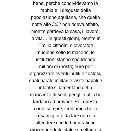
bene, perché condividevamo la
CULTURE
rabbia e il disgusto della
ARTE
popolazione aquilana, che quella
notte alle 3:32 non rideva affatto,
CINEMA
mentre perdeva la casa, il lavoro,
MANIFESTI
la vita… In questi giorni, mentre in
Emilia cittadini e lavoratori
MUSICA
muoiono sotto le macerie, le
RECENSIONI
istituzioni stanno spendendo
milioni di (nostri) euro per
INTERNAZIONALE
organizzare eventi inutili e costosi,
AFRICA
quali parate militari e visite papali e
intanto si lamentano della
AMERICHE
mancanza di soldi per gli aiuti, che
ESTREMO ORIENTE
tardano ad arrivare. Per questo,
EUROPA
come sempre, crediamo che la
cosa migliore da fare non sia
MEDIO ORIENTE
attendere che le burocratiche
MONDO
procedure dello stato si mettano in