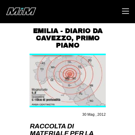
EMILIA - DIARIO DA
CAVEZZO
,
PRIMO
HOME
PIANO
ABOUT
AREA
DEGENERAZIONE
GAZA FREESTYLE
CSOA LAMBRETTA
MSM
30 Mag , 2012
STUDENTI TSUNAMI
RACCOLTA DI
ZAM
MATERIALE PER LA