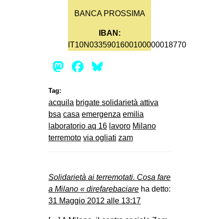
BANCA PROSSIMA
IBAN:
IT10N0335901600100000018770
Mastodon
Facebook
Bluesky
Tag:
acquila
brigate solidarietà attiva
bsa
casa
emergenza
emilia
laboratorio aq 16
lavoro
Milano
terremoto
via ogliati
zam
Solidarietà ai terremotati. Cosa fare
a Milano « direfarebaciare
ha detto:
31 Maggio 2012 alle 13:17