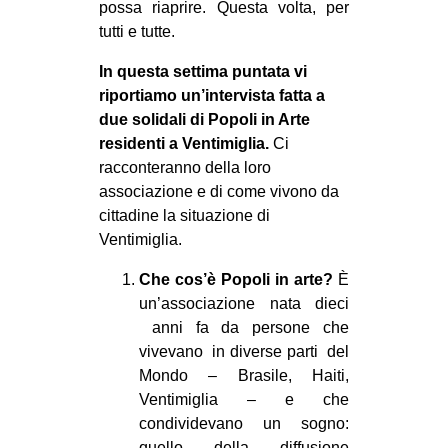
possa riaprire. Questa volta, per
CULTURE
tutti e tutte.
ARTE
In questa settima puntata vi
CINEMA
riportiamo un’intervista fatta a
due solidali di Popoli in Arte
MANIFESTI
residenti a Ventimiglia.
Ci
MUSICA
racconteranno della loro
RECENSIONI
associazione e di come vivono da
cittadine la situazione di
INTERNAZIONALE
Ventimiglia.
AFRICA
Che cos’è Popoli in arte?
È
AMERICHE
un’associazione nata dieci
anni fa da persone che
ESTREMO ORIENTE
vivevano in diverse parti del
EUROPA
Mondo – Brasile, Haiti,
Ventimiglia – e che
MEDIO ORIENTE
condividevano un sogno:
MONDO
quello della diffusione