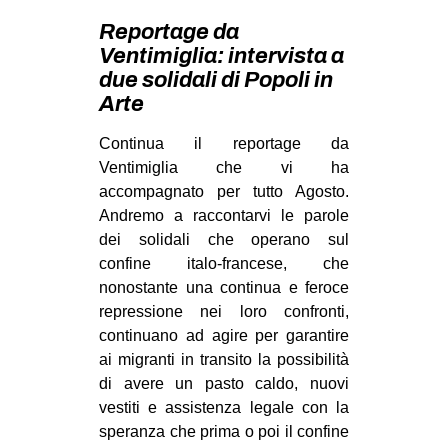
MILANO
Reportage da
MOBILITAZIONI
Ventimiglia: intervista a
due solidali di Popoli in
SPAZI
Arte
SPORT POPOLARE
Continua il reportage da
MOVIMENTI
Ventimiglia che vi ha
AMBIENTE
accompagnato per tutto Agosto.
Andremo a raccontarvi le parole
ANTIFASCISMO
dei solidali che operano sul
DIRITTO ALL’ABITARE
confine italo-francese, che
nonostante una continua e feroce
GENERI
repressione nei loro confronti,
MIGRAZIONI
continuano ad agire per garantire
PRECARIATO
ai migranti in transito la possibilità
di avere un pasto caldo, nuovi
REPRESSIONE
vestiti e assistenza legale con la
STUDENTI
speranza che prima o poi il confine