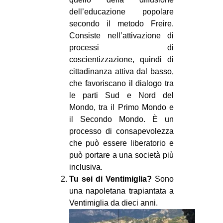
dell’educazione popolare
EVENTI
secondo il metodo Freire.
in
Consiste nell’attivazione di
processi di
Fb
coscientizzazione, quindi di
cittadinanza attiva dal basso,
tw
che favoriscano il dialogo tra
le parti Sud e Nord del
bsky
Mondo, tra il Primo Mondo e
il Secondo Mondo. È un
ms
processo di consapevolezza
che può essere liberatorio e
SEARCH
può portare a una società più
inclusiva.
Tu sei di Ventimiglia?
Sono
una napoletana trapiantata a
Ventimiglia da dieci anni.