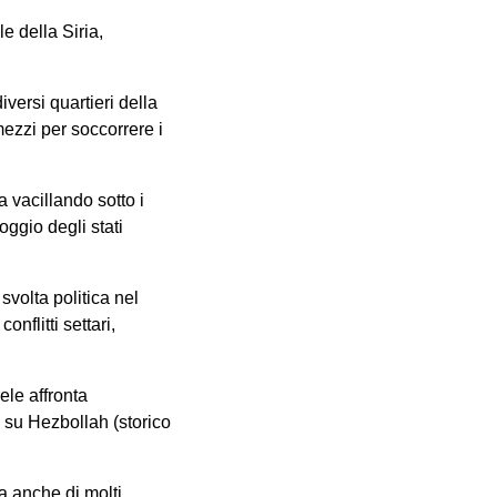
e della Siria,
versi quartieri della
mezzi per soccorrere i
 vacillando sotto i
ggio degli stati
volta politica nel
nflitti settari,
ele affronta
 su Hezbollah (storico
a anche di molti