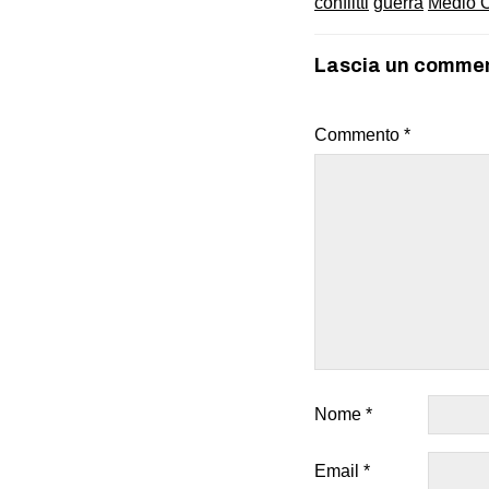
conflitti
guerra
Medio O
Lascia un comme
Commento
*
Nome
*
Email
*