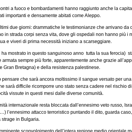
scontri a fuoco e bombardamenti hanno raggiunto anche la capital
ati importanti e densamente abitati come Aleppo.
ultimi due giorni: drammatiche le testimonianze che arrivano da di
o in strada corpi senza vita, dove gli ospedali non hanno più i 
qua e viveri di prima necessità iniziano a scarseggiare.
e ha mostrato in questo sanguinoso anno tutta la sua ferocia) sta
e armata sempre più forte, apparentemente anche grazie all’appo
i e Gran Bretagna) e della resistenza palestinese.
po pensare che sarà ancora moltissimo il sangue versato per una s
e sarà difficile ricomporre uno stato senza cadere nel rischio di co
ocità vissute in questi mesi dalle diverse comunità.
ità internazionale resta bloccata dall’ennesimo veto russo, Isra
 l’ennesimo attacco terroristico puntando il dito, guarda caso,
a strage in Bulgaria.
imminente sconvolgimento dell’intera regione medio orientale m