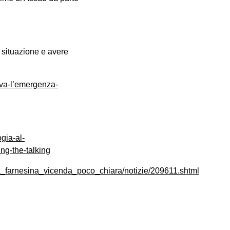
a situazione e avere
ava-l’emergenza-
gia-al-
ng-the-talking
la_farnesina_vicenda_poco_chiara/notizie/209611.shtml