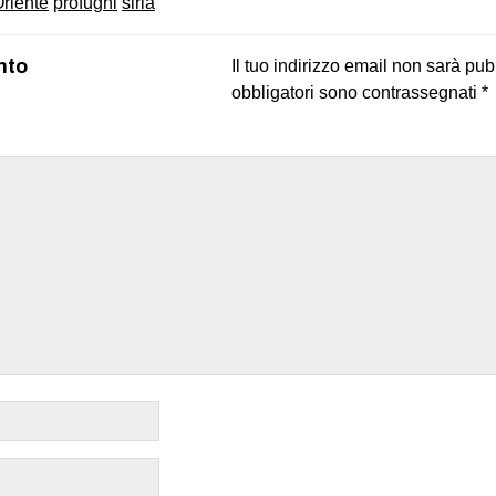
riente
profughi
siria
nto
Il tuo indirizzo email non sarà pub
obbligatori sono contrassegnati
*