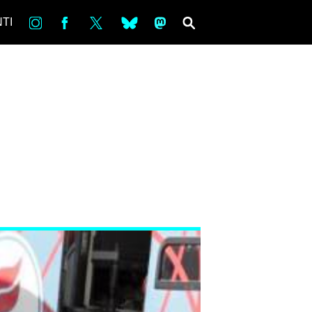
in
Fb
tw
bsky
ms
SEARCH
TI