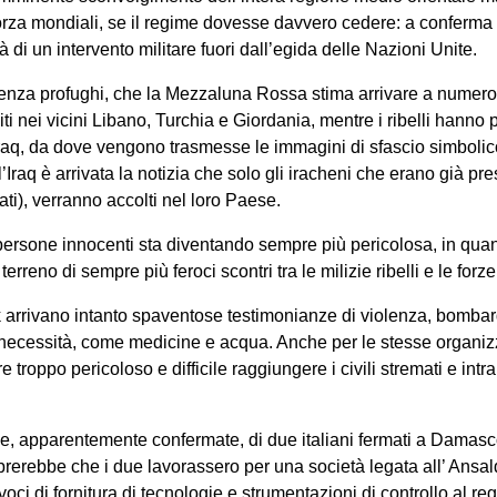
 forza mondiali, se il regime dovesse davvero cedere: a conferma 
à di un intervento militare fuori dall’egida delle Nazioni Unite.
enza profughi, che la Mezzaluna Rossa stima arrivare a numero
ti nei vicini Libano, Turchia e Giordania, mentre i ribelli hanno p
Iraq, da dove vengono trasmesse le immagini di sfascio simbolico
Iraq è arrivata la notizia che solo gli iracheni che erano già pr
giati), verranno accolti nel loro Paese.
e persone innocenti sta diventando sempre più pericolosa, in quan
terreno di sempre più feroci scontri tra le milizie ribelli e le forz
arrivano intanto spaventose testimonianze di violenza, bomba
a necessità, come medicine e acqua. Anche per le stesse organiz
troppo pericoloso e difficile raggiungere i civili stremati e intrap
ie, apparentemente confermate, di due italiani fermati a Damas
brerebbe che i due lavorassero per una società legata all’ Ansal
voci di fornitura di tecnologie e strumentazioni di controllo al r