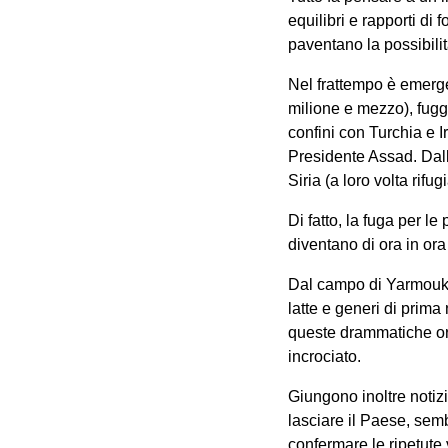
equilibri e rapporti di
paventano la possibilit
Nel frattempo è emerg
milione e mezzo), fuggi
confini con Turchia e 
Presidente Assad. Dall’
Siria (a loro volta rifu
Di fatto, la fuga per l
diventano di ora in ora 
Dal campo di Yarmouk 
latte e generi di prim
queste drammatiche ore 
incrociato.
Giungono inoltre notiz
lasciare il Paese, sem
confermare le ripetute 