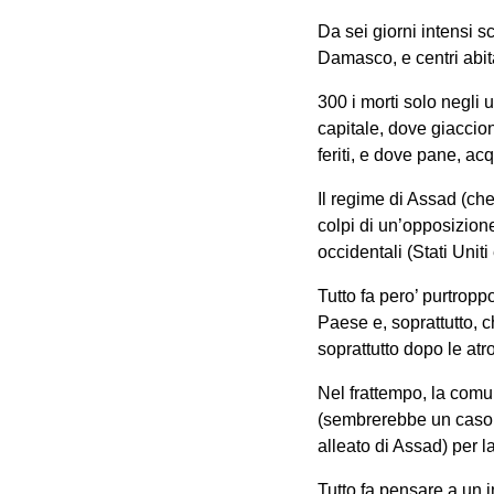
Da sei giorni intensi 
Damasco, e centri abit
300 i morti solo negli 
capitale, dove giaccion
feriti, e dove pane, ac
Il regime di Assad (ch
colpi di un’opposizion
occidentali (Stati Unit
Tutto fa pero’ purtrop
Paese e, soprattutto, ch
soprattutto dopo le atr
Nel frattempo, la comun
(sembrerebbe un caso…)
alleato di Assad) per l
Tutto fa pensare a un 