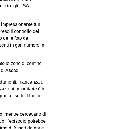
di ciò, gli USA
 impressionante (un
reso il controllo dei
 delle foto del
esenti in gan numero in
to le zone di confine
e di Assad.
rdamenti, mancanza di
zazioni umanitarie è in
polati sotto il fuoco
co, mentre cercavano di
do: l’episodio potrebbe
egime di Assad da parte