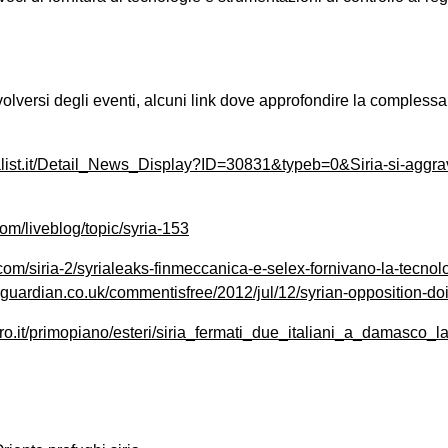
evolversi degli eventi, alcuni link dove approfondire la compless
alist.it/Detail_News_Display?ID=30831&typeb=0&Siria-si-aggr
com/liveblog/topic/syria-153
.com/siria-2/syrialeaks-finmeccanica-e-selex-fornivano-la-tecnolo
guardian.co.uk/commentisfree/2012/jul/12/syrian-opposition-doi
ro.it/primopiano/esteri/siria_fermati_due_italiani_a_damasco_
on
book
uesky