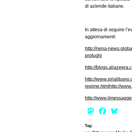
di aziende italiane.
In attesa di seguire l’
aggiornamenti:
http://nena-news.glob
profughi
http://blogs.aljazeera.
http://www.sirialibano
regime.htmlhttp://www.
http://www.ilmessagge
Mastod
Face
Bl
Tag: