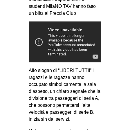
studenti MilaNO TAV hanno fatto
EVENTI
un blitz al Freccia Club
in
Fb
tw
bsky
Allo slogan di “LIBERI TUTTI!” i
ms
ragazzi e le ragazze hanno
occupato simbolicamente la sala
SEARCH
d’aspetto, un chiaro segnale che la
divisione tra passeggeri di seria A,
che possono permettersi l’alta
velocità e passeggeri di serie B,
inizia sin dai servizi.