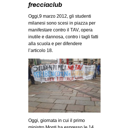
MILANO
frecciaclub
MOBILITAZIONI
Oggi,9 marzo 2012, gli studenti
milanesi sono scesi in piazza per
SPAZI
manifestare contro il TAV, opera
SPORT POPOLARE
inutile e dannosa, contro i tagli fatti
alla scuola e per difendere
MOVIMENTI
l’articolo 18.
AMBIENTE
ANTIFASCISMO
DIRITTO ALL’ABITARE
GENERI
MIGRAZIONI
PRECARIATO
REPRESSIONE
Oggi, giornata in cui il primo
STUDENTI
ministro Monti ha espresso le 14