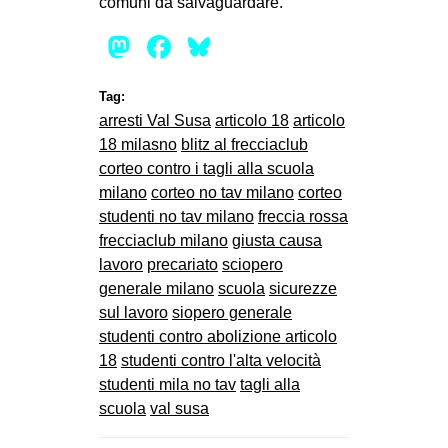
comuni da salvaguardare.
Mastodon
Facebook
Bluesky
Tag:
arresti Val Susa
articolo 18
articolo
18 milasno
blitz al frecciaclub
corteo contro i tagli alla scuola
milano
corteo no tav milano
corteo
studenti no tav milano
freccia rossa
frecciaclub milano
giusta causa
lavoro
precariato
sciopero
generale milano
scuola
sicurezze
sul lavoro
siopero generale
studenti contro abolizione articolo
18
studenti contro l'alta velocità
studenti mila no tav
tagli alla
scuola
val susa