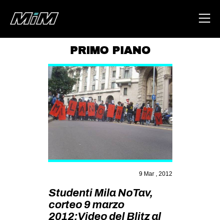
PRIMO PIANO
HOME
ABOUT
AREA
DEGENERAZIONE
GAZA FREESTYLE
CSOA LAMBRETTA
MSM
9 Mar , 2012
STUDENTI TSUNAMI
Studenti Mila NoTav,
corteo 9 marzo
ZAM
2012:Video del Blitz al