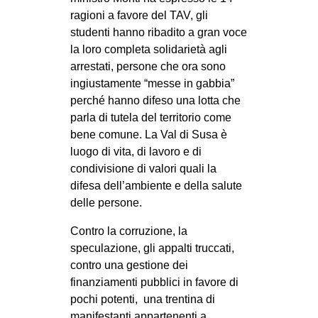
CULTURE
ragioni a favore del TAV, gli
studenti hanno ribadito a gran voce
ARTE
la loro completa solidarietà agli
CINEMA
arrestati, persone che ora sono
ingiustamente “messe in gabbia”
MANIFESTI
perché hanno difeso una lotta che
MUSICA
parla di tutela del territorio come
bene comune. La Val di Susa è
RECENSIONI
luogo di vita, di lavoro e di
INTERNAZIONALE
condivisione di valori quali la
difesa dell’ambiente e della salute
AFRICA
delle persone.
AMERICHE
Contro la corruzione, la
ESTREMO ORIENTE
speculazione, gli appalti truccati,
EUROPA
contro una gestione dei
finanziamenti pubblici in favore di
MEDIO ORIENTE
pochi potenti, una trentina di
MONDO
manifestanti appartenenti a