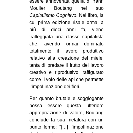
essere annoverata quella di Yann
CULTURE
Moulier Boutang nel suo
Capitalismo Cognitivo
. Nel libro, la
ARTE
cui prima edizione risale ormai a
CINEMA
più di dieci anni fa, viene
MANIFESTI
tratteggiata una classe capitalista
che, avendo ormai dominato
MUSICA
totalmente il lavoro produttivo
RECENSIONI
relativo alla creazione del miele,
tenta di predare il frutto del lavoro
INTERNAZIONALE
creativo e riproduttivo, raffigurato
AFRICA
come il volo delle api che permette
l’impollinazione dei fiori.
AMERICHE
Per quanto brutale e soggiogante
ESTREMO ORIENTE
possa essere questa ulteriore
EUROPA
appropriazione di valore, Boutang
MEDIO ORIENTE
conclude la sua metafora con un
punto fermo: “[…] l’impollinazione
MONDO