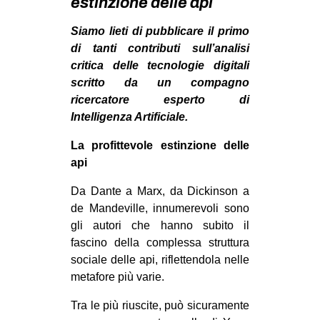
estinzione delle api
MILANO
Siamo lieti di pubblicare il primo
MOBILITAZIONI
di tanti contributi sull’analisi
SPAZI
critica delle tecnologie digitali
SPORT POPOLARE
scritto da un compagno
ricercatore esperto di
MOVIMENTI
Intelligenza Artificiale.
AMBIENTE
La profittevole estinzione delle
ANTIFASCISMO
api
DIRITTO ALL’ABITARE
Da Dante a Marx, da Dickinson a
GENERI
de Mandeville, innumerevoli sono
gli autori che hanno subito il
MIGRAZIONI
fascino della complessa struttura
PRECARIATO
sociale delle api, riflettendola nelle
metafore più varie.
REPRESSIONE
STUDENTI
Tra le più riuscite, può sicuramente