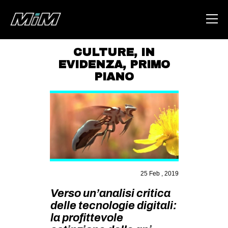
CULTURE
,
IN
EVIDENZA
,
PRIMO
HOME
PIANO
ABOUT
AREA
DEGENERAZIONE
GAZA FREESTYLE
CSOA LAMBRETTA
25 Feb , 2019
MSM
Verso un’analisi critica
STUDENTI TSUNAMI
delle tecnologie digitali:
ZAM
la profittevole