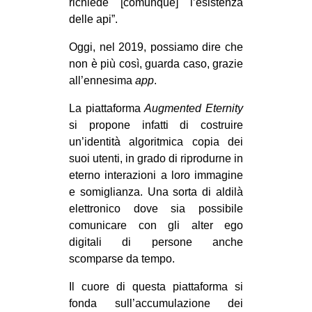
richiede [comunque] l’esistenza
EVENTI
delle api”.
Oggi, nel 2019, possiamo dire che
in
non è più così, guarda caso, grazie
all’ennesima
app
.
Fb
La piattaforma
Augmented Eternity
tw
si propone infatti di costruire
un’identità algoritmica copia dei
bsky
suoi utenti, in grado di riprodurne in
ms
eterno interazioni a loro immagine
e somiglianza. Una sorta di aldilà
SEARCH
elettronico dove sia possibile
comunicare con gli alter ego
digitali di persone anche
scomparse da tempo.
Il cuore di questa piattaforma si
fonda sull’accumulazione dei