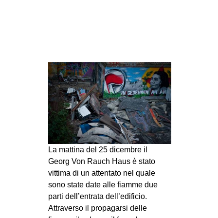
CULTURE
ARTE
CINEMA
MANIFESTI
MUSICA
RECENSIONI
INTERNAZIONALE
AFRICA
AMERICHE
La mattina del 25 dicembre il
Georg Von Rauch Haus è stato
ESTREMO ORIENTE
vittima di un attentato nel quale
EUROPA
sono state date alle fiamme due
MEDIO ORIENTE
parti dell’entrata dell’edificio.
Attraverso il propagarsi delle
MONDO