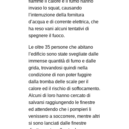
fiamme il calore e il fumo hanno
EVENTI
invaso lo squat, causando
l’interruzione della fornitura
in
d’acqua e di corrente elettrica, che
ha reso vani alcuni tentativi di
Fb
spegnere il fuoco.
tw
Le oltre 35 persone che abitano
l’edificio sono state svegliate dalle
bsky
immense quantità di fumo e dalle
grida, trovandosi quindi nella
ms
condizione di non poter fuggire
dalla tromba delle scale per il
SEARCH
calore ed il rischio di soffocamento.
Alcuni di loro hanno cercato di
salvarsi raggiungendo le finestre
ed attendendo che i pompieri li
venissero a soccorrere, mentre altri
si sono lanciati dalle finestre