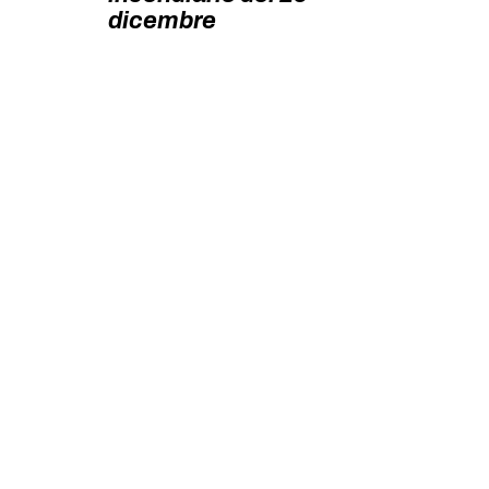
MILANO
dicembre
MOBILITAZIONI
SPAZI
SPORT POPOLARE
MOVIMENTI
AMBIENTE
ANTIFASCISMO
DIRITTO ALL’ABITARE
GENERI
MIGRAZIONI
PRECARIATO
REPRESSIONE
STUDENTI