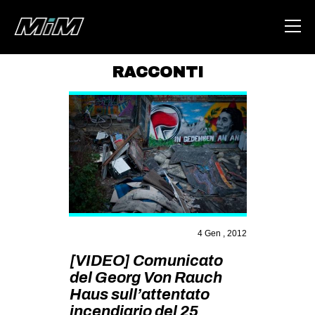
RACCONTI
HOME
ABOUT
AREA
DEGENERAZIONE
GAZA FREESTYLE
CSOA LAMBRETTA
4 Gen , 2012
MSM
[VIDEO] Comunicato
STUDENTI TSUNAMI
del Georg Von Rauch
Haus sull’attentato
ZAM
incendiario del 25