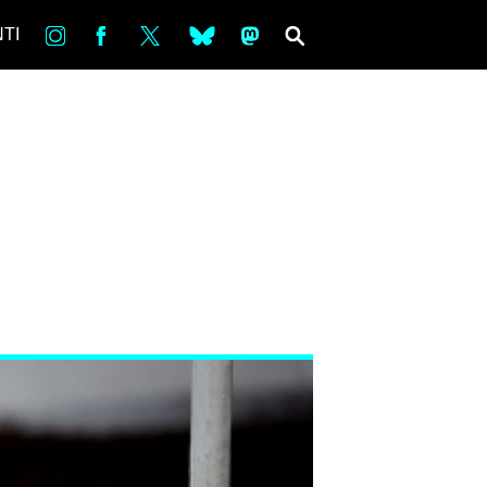
in
Fb
tw
bsky
ms
SEARCH
TI