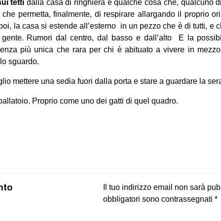
ui tetti
dalla casa di ringhiera è qualche cosa che, qualcuno dire
 che permetta, finalmente, di respirare allargando il proprio o
poi, la casa si estende all’esterno in un pezzo che è di tutti, e c
a gente. Rumori dal centro, dal basso e dall’alto E la possibi
rienza più unica che rara per chi è abituato a vivere in mezzo
lo sguardo.
o mettere una sedia fuori dalla porta e stare a guardare la sera 
ballatoio. Proprio come uno dei gatti di quel quadro.
on
book
uesky
nto
Il tuo indirizzo email non sarà pub
obbligatori sono contrassegnati
*