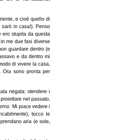
iente, e cioè quello di
 sarò in casa!). Penso
 ero stupita da questa
o in me due fasi diverse
 non guardare dentro (e
passavo e da dentro mi
odo di vivere la casa,
a. Ora sono pronta per
ata negata: stendere i
 proiettare nel passato,
terno Mi piace vedere i
ncabilmente), tocco le
 prendano aria (e sole,