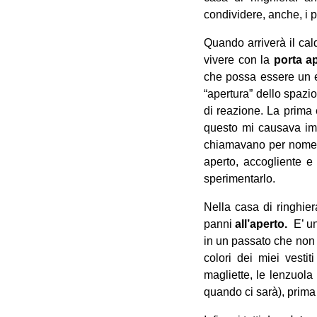
condividere, anche, i p
Quando arriverà il cal
vivere con la
porta a
che possa essere un e
“apertura” dello spazio
di reazione. La prima 
questo mi causava imb
chiamavano per nome, 
aperto, accogliente e
sperimentarlo.
Nella casa di ringhie
panni
all’aperto.
E’ un 
in un passato che non 
colori dei miei vesti
magliette, le lenzuola
quando ci sarà), prima