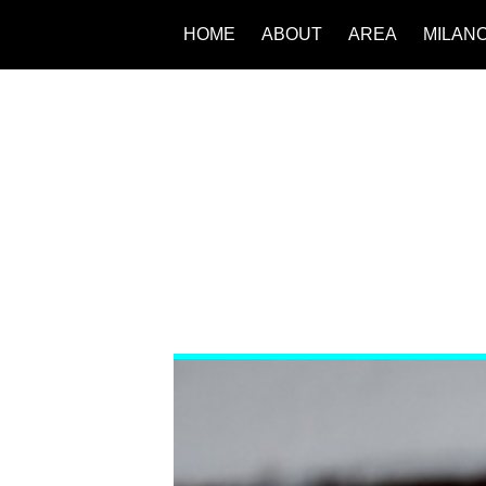
HOME
ABOUT
AREA
MILAN