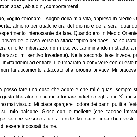
ropri spazi, abitudini, comportamenti.
do, voglio coronare il sogno della mia vita, appreso in Medio Or
perta
, almeno per qualche ora del giorno e della sera (quando
sperimento interessante da fare. Quando ero in Medio Oriente
 privato della casa verso la strada: tipico dei paesi, ha causat
era di forte imbarazzo: non riuscivo, camminando in strada, a
arazzo, mi sentivo invadente). Nella seconda fase invece, 
invitandomi ad entrare. Ho imparato a convivere con questo m
 non fanaticamente attaccato alla propria privacy. Mi piacev
ra posso fare una cosa che adoro e che mi è quasi sempre st
gesto liberatorio, che mi fa tornare indietro negli anni. Sì, mi fa
ho mai vissuto. Mi piace spargere l’odore dei panni puliti all’es
ti sul mio balcone. Gioco con le mollette (che cadono imma
 per sentire se sono ancora umide. Mi piace l’idea che i vestiti
 di essere indossati da me.