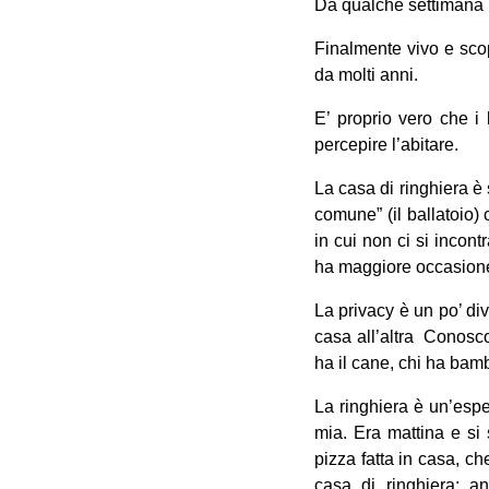
Da qualche settimana p
Finalmente vivo e scop
da molti anni.
E’ proprio vero che i 
percepire l’abitare.
La casa di ringhiera 
comune” (il ballatoio) 
in cui non ci si incont
ha maggiore occasione d
La privacy è un po’ div
casa all’altra Conosco
ha il cane, chi ha bamb
La ringhiera è un’es
mia. Era mattina e si 
pizza fatta in casa, c
casa di ringhiera: a