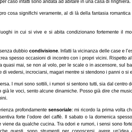
er caso infatti sono andata ad abitare in una casa di ringhiera.
ro cosa significhi veramente, al di là della fantasia romantic
luoghi in cui si vive e si abita condizionano fortemente il m
è senza dubbio
condivisione
. Infatti la vicinanza delle case e l
crea spesso occasioni di incontro con i propri vicini. Rispetto 
ra quasi mai, se non al volo, per le scale o in ascensore, sul b
i vedersi, incrociarsi, magari mentre si stendono i panni o si e
ersa. I muri sono sottili, i rumori si sentono tutti, sia dal centro
 già le voci, sento alcune dinamiche. Posso già dire che musica 
ini.
perienza profondamente
sensoriale
: mi ricordo la prima volta c
sentiva forte l’odore del caffè. Il sabato o la domenica spesso
he viene da qualche cucina. Tra odori e rumori, i sensi sono fort
nche questi, sono strumenti per conoscersi, avere un’idea 