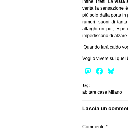
Infine, i tetti. La
vista s
verità la sensazione è
più solo dalla porta in 
rumori, suoni di tant
allarghi un po’, espe
impediscono di alzare 
Quando farà caldo vogli
Voglio vivere sul quel 
Mastod
Face
Bl
Tag:
abitare
case
Milano
Lascia un comme
Commento
*