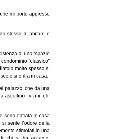
a che mi porto appresso
odo stesso di abitare e
’esistenza di uno “spazio
al condominio “classico”
allatoio molto spesso si
sce e si entra in casa.
 del palazzo, che da una
ascoltino i vicini, chi
he sono entrata in casa
 si sente l’odore della
emente stimolati in una
di chi si ha accanto,