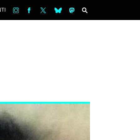
in
Fb
tw
bsky
ms
SEARCH
TI