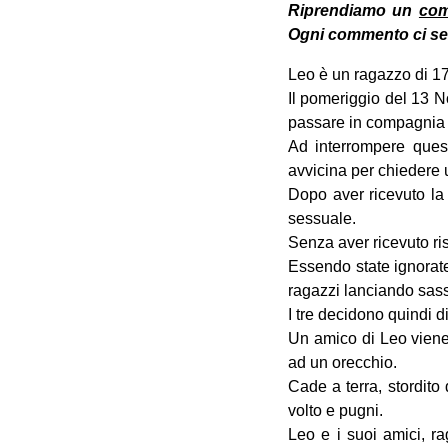
Riprendiamo un
com
Ogni commento ci se
Leo è un ragazzo di 17
Il pomeriggio del 13 N
passare in compagnia l
Ad interrompere quest
avvicina per chiedere u
Dopo aver ricevuto la
sessuale.
Senza aver ricevuto ris
Essendo state ignorate
ragazzi lanciando sassi,
I tre decidono quindi d
Un amico di Leo viene 
ad un orecchio.
Cade a terra, stordito
volto e pugni.
Leo e i suoi amici, ra