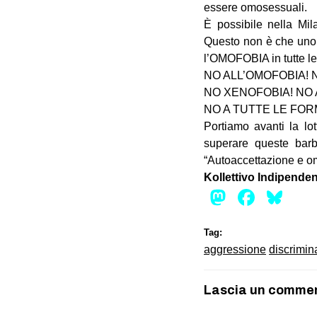
essere omosessuali.
È possibile nella Mil
Questo non è che uno 
l’OMOFOBIA in tutte le
NO ALL’OMOFOBIA! 
NO XENOFOBIA! NO 
NO A TUTTE LE FOR
Portiamo avanti la lo
superare queste barba
“Autoaccettazione e o
Kollettivo Indipende
Mastod
Face
Bl
Tag:
aggressione
discrimin
Lascia un comme