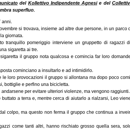
unicato
del
Kollettivo Indipendente Agnesi
e del
Collett
mbra superfluo.
 anni.
ovembre si trovava, insieme ad altre due persone, in un parco 
a giornata.
o tranquillo pomeriggio interviene un gruppetto di ragazzi d
na sigaretta ai tre.
 sigaretta il gruppo nota qualcosa e comincia far loro domande
posta cominciano a insultarlo e ad intimidirlo.
 le loro provocazioni il gruppo si allontana ma dopo poco comin
 bottiglie e perfino una bicicletta.
i andarsene per evitare ulteriori violenze, ma vengono raggiunti.
buttato a terra e, mentre cerca di aiutarlo a rialzarsi, Leo vien
 dal colpo, ma questo non ferma il gruppo che continua a inveire
gazzi come tanti altri, hanno rischiato grosso quella sera, sol