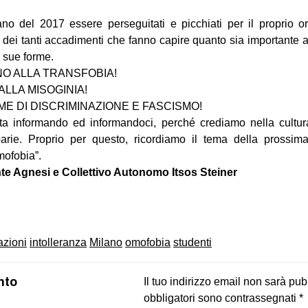
ano del 2017 essere perseguitati e picchiati per il proprio 
dei tanti accadimenti che fanno capire quanto sia importante 
 sue forme.
NO ALLA TRANSFOBIA!
ALLA MISOGINIA!
ME DI DISCRIMINAZIONE E FASCISMO!
tta informando ed informandoci, perché crediamo nella cult
rie. Proprio per questo, ricordiamo il tema della prossima
mofobia”.
nte Agnesi e Collettivo Autonomo Itsos Steiner
on
book
uesky
azioni
intolleranza
Milano
omofobia
studenti
nto
Il tuo indirizzo email non sarà pub
obbligatori sono contrassegnati
*