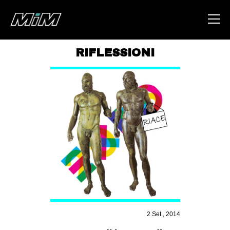
RIFLESSIONI
HOME
ABOUT
AREA
DEGENERAZIONE
GAZA FREESTYLE
CSOA LAMBRETTA
MSM
STUDENTI TSUNAMI
2 Set , 2014
ZAM