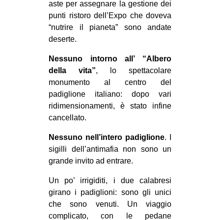
aste per assegnare la gestione dei
CULTURE
punti ristoro dell’Expo che doveva
ARTE
“nutrire il pianeta” sono andate
deserte.
CINEMA
Nessuno intorno all’ “Albero
MANIFESTI
della vita”
, lo spettacolare
MUSICA
monumento al centro del
RECENSIONI
padiglione italiano: dopo vari
ridimensionamenti, è stato infine
INTERNAZIONALE
cancellato.
AFRICA
Nessuno nell’intero padiglione
. I
AMERICHE
sigilli dell’antimafia non sono un
grande invito ad entrare.
ESTREMO ORIENTE
Un po’ irrigiditi, i due calabresi
EUROPA
girano i padiglioni: sono gli unici
MEDIO ORIENTE
che sono venuti. Un viaggio
MONDO
complicato, con le pedane