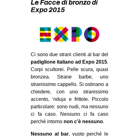
Le Facce di bronzo di
MILANO
Expo 2015
MOBILITAZIONI
SPAZI
SPORT POPOLARE
MOVIMENTI
Ci sono due strani clienti al bar del
AMBIENTE
padiglione italiano ad Expo 2015
.
Corpi scultorei. Pelle scura, quasi
ANTIFASCISMO
bronzea. Strane barbe, uno
DIRITTO ALL’ABITARE
stranissimo cappello. Si ostinano a
GENERI
chiedere, con uno stranissimo
accento, ‘nduja e frittole. Piccolo
MIGRAZIONI
particolare: sono nudi, ma nessuno
PRECARIATO
ci fa caso. Nessuno ci fa caso
perché intorno
non c’è nessuno
.
REPRESSIONE
STUDENTI
Nessuno al bar
, vuoto perché le