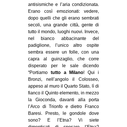
antisismiche e l’aria condizionata.
EVENTI
Erano così emozionati: vedere,
dopo quelli che gli erano sembrati
in
secoli, una grande città, gente di
tutto il mondo, luoghi nuovi. Invece,
Fb
nel bianco abbacinante del
padiglione, l’unico altro ospite
tw
sembra essere un folle, con una
bsky
capra al guinzaglio, che corre
disperato per le sale dicendo
ms
“Portiamo
tutto a Milano
! Qui i
Bronzi, nell’angolo il Colosseo,
SEARCH
appeso al muro il Quarto Stato, lì di
fianco il Quinto elemento, in mezzo
la Gioconda, davanti alla porta
l’Arco di Trionfo e dietro Franco
Baresi. Presto, le gondole dove
sono? E l’Etna? Vi siete
dimenticati di sposare l’Etna?