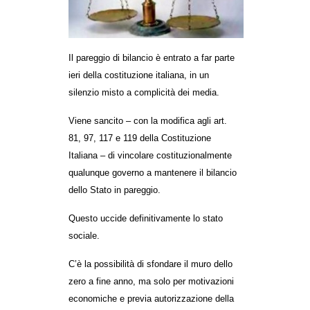
MILANO
MOBILITAZIONI
SPAZI
Il pareggio di bilan
cio è entrato a far parte
ieri della costituzione italiana, in un
SPORT POPOLARE
silenzio misto a complicità dei media.
MOVIMENTI
Viene
sancito – con l
a modifica agli art.
AMBIENTE
81, 97, 117 e 119 della Costituzione
ANTIFASCISMO
Italiana – di vincolare costituzionalmente
qualunque governo a mantenere il bilancio
DIRITTO ALL’ABITARE
dello Stato in pareggio.
GENERI
Questo uccide definitivamente lo stato
MIGRAZIONI
sociale.
PRECARIATO
C’è la possibilità di sfondare il muro dello
REPRESSIONE
zero a fine anno, ma solo per motivazioni
STUDENTI
economiche e previa autorizzazione della