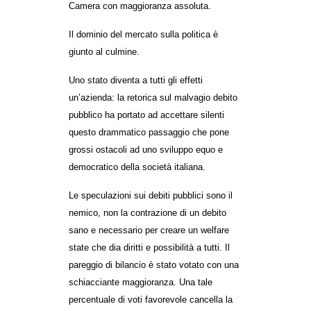
Camera con maggioranza assoluta.
CULTURE
Il dominio del mercato sulla politica è
ARTE
giunto al culmine.
CINEMA
Uno stato diventa a tutti gli effetti
MANIFESTI
un’azienda: la retorica sul malvagio debito
MUSICA
pubblico ha portato ad accettare silenti
RECENSIONI
questo drammatico passaggio che pone
grossi ostacoli ad uno sviluppo equo e
INTERNAZIONALE
democratico della società italiana.
AFRICA
Le speculazioni sui debiti pubblici sono il
AMERICHE
nemico, non la contrazione di un debito
sano e necessario per creare un welfare
ESTREMO ORIENTE
state che dia diritti e possibilità a tutti.
Il
EUROPA
pareggio di bilancio è stato votato con una
MEDIO ORIENTE
schiacciante maggioranza. Una tale
percentuale di voti favorevole cancella la
MONDO