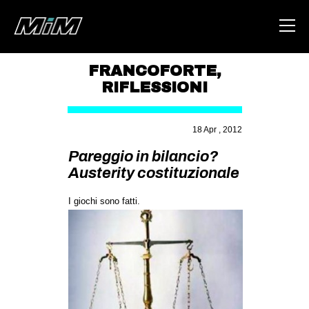
FRANCOFORTE
,
RIFLESSIONI
HOME
ABOUT
18 Apr , 2012
AREA
Pareggio in bilancio?
Austerity costituzionale
DEGENERAZIONE
GAZA FREESTYLE
I giochi sono fatti
.
CSOA LAMBRETTA
MSM
STUDENTI TSUNAMI
ZAM