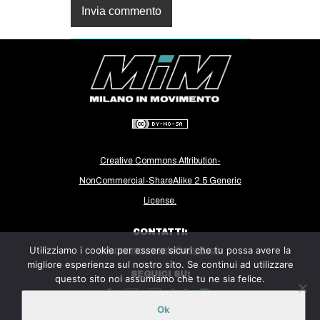
Creative Commons Attribution-
NonCommercial-ShareAlike 2.5 Generic
License.
CONTATTI:
Utilizziamo i cookie per essere sicuri che tu possa avere la
milanoinmovimento@gmail.com
migliore esperienza sul nostro sito. Se continui ad utilizzare
SEGUICI SU:
questo sito noi assumiamo che tu ne sia felice.
Ok