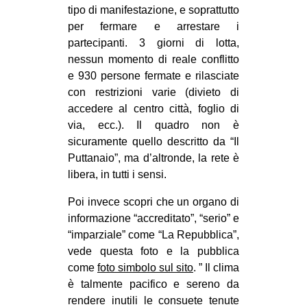
tipo di manifestazione, e soprattutto
EVENTI
per fermare e arrestare i
partecipanti. 3 giorni di lotta,
in
nessun momento di reale conflitto
e 930 persone fermate e rilasciate
Fb
con restrizioni varie (divieto di
accedere al centro città, foglio di
tw
via, ecc.). Il quadro non è
bsky
sicuramente quello descritto da “Il
Puttanaio”, ma d’altronde, la rete è
ms
libera, in tutti i sensi.
Poi invece scopri che un organo di
SEARCH
informazione “accreditato”, “serio” e
“imparziale” come “La Repubblica”,
vede questa foto e la pubblica
come
foto simbolo sul sito
. ” Il clima
è talmente pacifico e sereno da
rendere inutili le consuete tenute