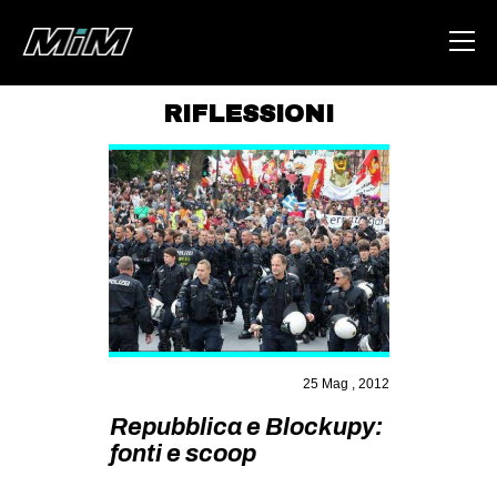
RIFLESSIONI
HOME
ABOUT
AREA
DEGENERAZIONE
GAZA FREESTYLE
CSOA LAMBRETTA
25 Mag , 2012
MSM
Repubblica e Blockupy:
STUDENTI TSUNAMI
fonti e scoop
ZAM