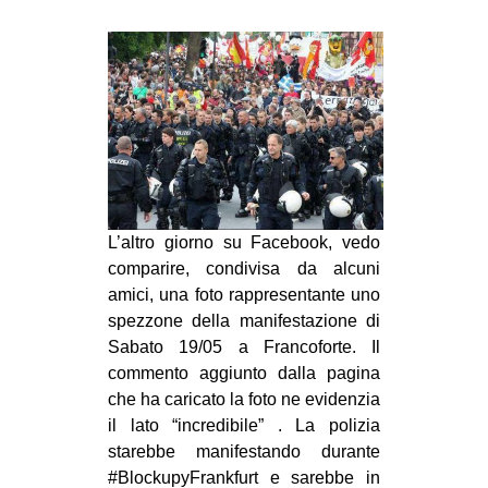
MILANO
MOBILITAZIONI
SPAZI
SPORT POPOLARE
MOVIMENTI
AMBIENTE
L’altro giorno su Facebook, vedo
ANTIFASCISMO
comparire, condivisa da alcuni
DIRITTO ALL’ABITARE
amici, una foto rappresentante uno
GENERI
spezzone della manifestazione di
Sabato 19/05 a Francoforte. Il
MIGRAZIONI
commento aggiunto dalla pagina
PRECARIATO
che ha caricato la foto ne evidenzia
il lato “incredibile” . La polizia
REPRESSIONE
starebbe manifestando durante
STUDENTI
#BlockupyFrankfurt e sarebbe in