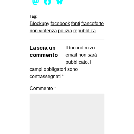
Mastodon
Facebook
Bluesky
Tag:
Blockupy
facebook
fonti
francoforte
non violenza
polizia
repubblica
Lascia un
Il tuo indirizzo
commento
email non sarà
pubblicato.
I
campi obbligatori sono
contrassegnati
*
Commento
*