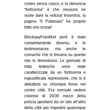
corteo senza casco, e la denuncia
CULTURE
“fortissima” è che nessuno ne
ARTE
vuole dare la notizia! Insomma, la
pagina “Il Puttanaio” ha proprio
CINEMA
fatto uno scoop!
MANIFESTI
BlockupyFrankfurt però è stato
MUSICA
completamente diverso, e le
RECENSIONI
testimonianze, ma anche le
cronache che si trovano su questo
INTERNAZIONALE
sito lo dimostrano. Le giornate di
AFRICA
lotta tedesche sono state
caratterizzate da un fortissima e
AMERICHE
ingiustificata repressione, che si è
ESTREMO ORIENTE
abbattuta su chiunque fosse nel
centro città. Era normale vedere
EUROPA
colonne di 20/30 mezzi della
MEDIO ORIENTE
polizia spostarsi da un lato all’altro
MONDO
della città per impedire qualunque