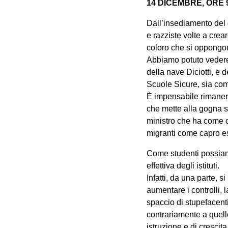
14 DICEMBRE, ORE 9
Dall’insediamento del g
e razziste volte a crea
coloro che si oppongo
Abbiamo potuto vedere 
della nave Diciotti, e 
Scuole Sicure, sia com
È impensabile rimanere 
che mette alla gogna st
ministro che ha come ca
migranti come capro es
Come studenti possiamo
effettiva degli istituti.
Infatti, da una parte, 
aumentare i controlli, 
spaccio di stupefacenti
contrariamente a quell
istruzione e di crescita