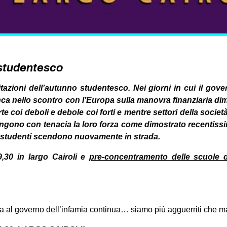
 studentesco
tazioni dell’autunno studentesco. Nei giorni in cui il go
anca nello scontro con l’Europa sulla manovra finanziaria d
orte coi deboli e debole coi forti e mentre settori della socie
pongono con tenacia la loro forza come dimostrato recentiss
li studenti scendono nuovamente in strada.
,30 in largo Cairoli e
pre-concentramento delle scuole d
nza al governo dell’infamia continua… siamo più agguerriti che m