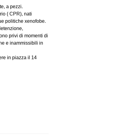
te, a pezzi.
rio ( CPR), nati
ue politiche xenofobe.
 detenzione,
ono privi di momenti di
ne e inammissibili in
ere in piazza il 14