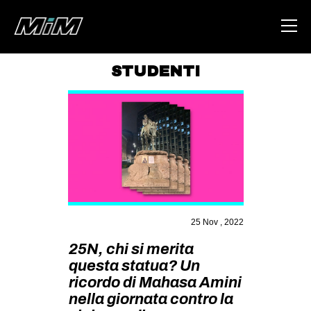
STUDENTI
HOME
ABOUT
AREA
DEGENERAZIONE
GAZA FREESTYLE
CSOA LAMBRETTA
25 Nov , 2022
MSM
25N, chi si merita
questa statua? Un
STUDENTI TSUNAMI
ricordo di Mahasa Amini
ZAM
nella giornata contro la