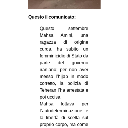
EVENTI
Questo il comunicato:
in
Questo settembre
Fb
Mahsa Amini, una
ragazza di origine
tw
curda, ha subito un
femminicidio di Stato da
bsky
parte del governo
iraniano: per non aver
ms
messo l’hijab in modo
corretto, la polizia di
SEARCH
Teheran l’ha arrestata e
poi uccisa.
Mahsa lottava per
l’autodeterminazione e
la libertà di scelta sul
proprio corpo, ma come