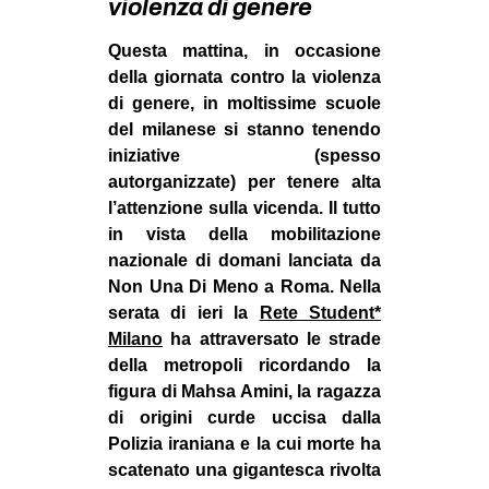
violenza di genere
MILANO
MOBILITAZIONI
Questa mattina, in occasione
della giornata contro la violenza
SPAZI
di genere, in moltissime scuole
SPORT POPOLARE
del milanese si stanno tenendo
iniziative (spesso
MOVIMENTI
autorganizzate) per tenere alta
AMBIENTE
l’attenzione sulla vicenda. Il tutto
in vista della mobilitazione
ANTIFASCISMO
nazionale di domani lanciata da
DIRITTO ALL’ABITARE
Non Una Di Meno a Roma. Nella
serata di ieri la
Rete Student*
GENERI
Milano
ha attraversato le strade
MIGRAZIONI
della metropoli ricordando la
figura di Mahsa Amini, la ragazza
PRECARIATO
di origini curde uccisa dalla
REPRESSIONE
Polizia iraniana e la cui morte ha
STUDENTI
scatenato una gigantesca rivolta