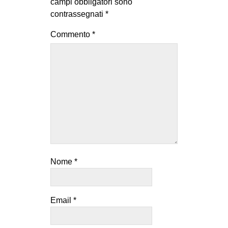
campi obbligatori sono
contrassegnati
*
Commento
*
Nome
*
Email
*