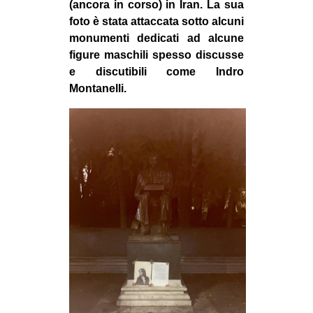
(ancora in corso) in Iran. La sua
CULTURE
foto è stata attaccata sotto alcuni
ARTE
monumenti dedicati ad alcune
figure maschili spesso discusse
CINEMA
e discutibili come Indro
MANIFESTI
Montanelli.
MUSICA
RECENSIONI
INTERNAZIONALE
AFRICA
AMERICHE
ESTREMO ORIENTE
EUROPA
MEDIO ORIENTE
MONDO