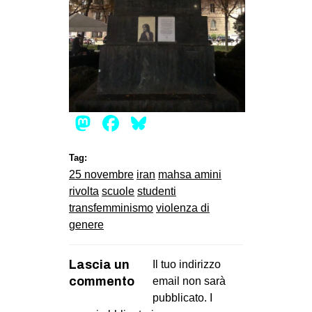
Mastodon
Facebook
Bluesky
Tag:
25 novembre
iran
mahsa amini
rivolta
scuole
studenti
transfemminismo
violenza di
genere
Lascia un
Il tuo indirizzo
commento
email non sarà
pubblicato.
I