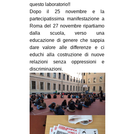
questo laboratorio!!
CULTURE
Dopo il 25 novembre e la
ARTE
partecipatissima manifestazione a
Roma del 27 novembre ripartiamo
CINEMA
dalla scuola, verso una
MANIFESTI
educazione di genere che sappia
MUSICA
dare valore alle differenze e ci
educhi alla costruzione di nuove
RECENSIONI
relazioni senza oppressioni e
INTERNAZIONALE
discriminazioni.
AFRICA
AMERICHE
ESTREMO ORIENTE
EUROPA
MEDIO ORIENTE
MONDO