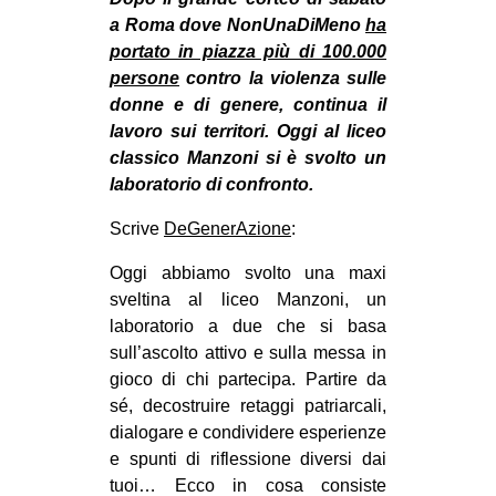
MILANO
a Roma dove NonUnaDiMeno
ha
MOBILITAZIONI
portato in piazza più di 100.000
persone
contro la violenza sulle
SPAZI
donne e di genere, continua il
SPORT POPOLARE
lavoro sui territori. Oggi al liceo
classico Manzoni si è svolto un
MOVIMENTI
laboratorio di confronto.
AMBIENTE
Scrive
DeGenerAzione
:
ANTIFASCISMO
Oggi abbiamo svolto una maxi
DIRITTO ALL’ABITARE
sveltina al liceo Manzoni, un
GENERI
laboratorio a due che si basa
sull’ascolto attivo e sulla messa in
MIGRAZIONI
gioco di chi partecipa. Partire da
PRECARIATO
sé, decostruire retaggi patriarcali,
dialogare e condividere esperienze
REPRESSIONE
e spunti di riflessione diversi dai
STUDENTI
tuoi… Ecco in cosa consiste