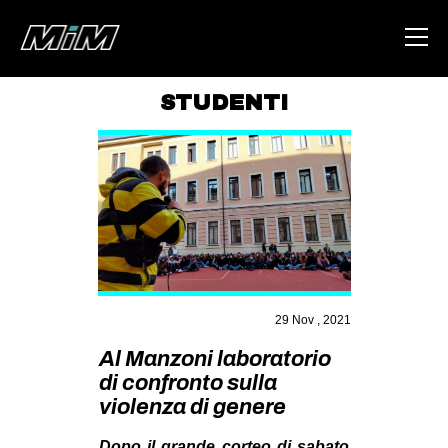
STUDENTI
HOME
ABOUT
AREA
DEGENERAZIONE
GAZA FREESTYLE
CSOA LAMBRETTA
29 Nov , 2021
MSM
Al Manzoni laboratorio
di confronto sulla
STUDENTI TSUNAMI
violenza di genere
ZAM
Dopo il grande corteo di sabato