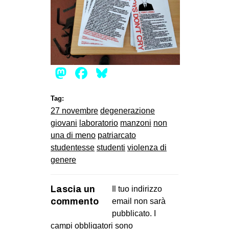
EVENTI
in
Fb
Mastodon
Facebook
Bluesky
tw
Tag:
bsky
27 novembre
degenerazione
giovani
laboratorio
manzoni
non
ms
una di meno
patriarcato
studentesse
studenti
violenza di
SEARCH
genere
Lascia un
Il tuo indirizzo
commento
email non sarà
pubblicato.
I
campi obbligatori sono