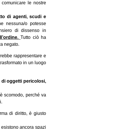
r comunicare le nostre
to di agenti, scudi e
e nessuna/o potesse
nsiero di dissenso in
l’ordine.
Tutto ciò ha
ra negato.
ovrebbe rappresentare e
asformato in un luogo
i oggetti pericolosi,
hé è scomodo, perché va
i.
ma di diritto, è giusto
, esistono ancora spazi