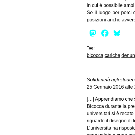
in cui è possibile amb
Se il luogo per porci 
posizioni anche avverse
Mastod
Face
Bl
Tag:
bicocca
cariche
denun
Solidarietà agli studen
25 Gennaio 2016 alle 
[…] Apprendiamo che so
Bicocca durante la pr
universitari si è recat
riguardo il disegno di
L’università ha rispost