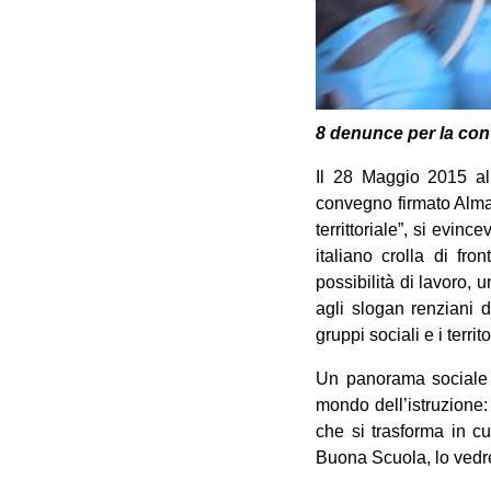
8 denunce per la cont
Il 28 Maggio 2015 all
convegno firmato Almala
territtoriale”, si evin
italiano crolla di fron
possibilità di lavoro, u
agli slogan renziani d
gruppi sociali e i territo
Un panorama sociale e
mondo dell’istruzione:
che si trasforma in c
Buona Scuola, lo vedre