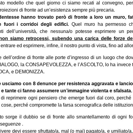
sto modello che quel giorno ci siamo recati al convegno, pe
proiezioni di fronte ad un’esistenza sempre più precaria.
udentesse hanno trovato però di fronte a loro un muro, fat
fuori i corridoi degli edifici.
Quel muro ha permesso ch
ti dell’università, che nessuna/o potesse esprimere un pe
non siamo retrocessi, subendo una carica delle forze del
ntrare ed esprimere, infine, il nostro punto di vista, fino ad allo
e dell’ordine di fronte alle porte d’ingresso di un luogo che d
il DIALOGO, la CONSAPEVOLEZZA, e l’ASCOLTO, lo ha invece tr
OCA, e DEMONIZZA.
e usciamo con 8 denunce per resistenza aggravata e lancio d
ti e tante ci fanno assumere un’immagine violenta e sfalsata.
lo di reprimere ogni pensiero che emerge fuori dal coro, perc
le cose, perché compromette la farsa scenografica delle istituzion
o sorge il dubbio se di fronte allo smantellamento di ogni for
nseguenze .
vere devi essere sfruttato/a, mal (o mai) pagato/a, e umiliato/a