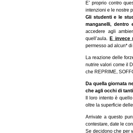
E’ proprio contro que
intenzioni e le nostre 
Gli studenti e le st
manganelli, dentro e 
accedere agli ambien
quell’aula.
E invece 
permesso ad alcun* di e
La reazione delle forz
nutrire valori come 
che REPRIME, SOFF
Da quella giornata n
che agli occhi di tan
Il loro intento è quel
oltre la superficie del
Arrivate a questo punt
contestare, date le co
Se decidono che per vi