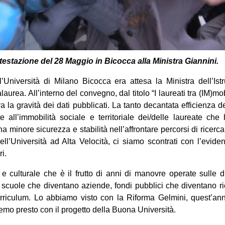
estazione del 28 Maggio in Bicocca alla Ministra Giannini.
’Università di Milano Bicocca era attesa la Ministra dell’Istr
urea. All’interno del convegno, dal titolo “I laureati tra (IM)mob
ceva la gravità dei dati pubblicati. La tanto decantata efficienza d
te all’immobilità sociale e territoriale dei/delle laureate
che h
na minore sicurezza e stabilità nell’affrontare percorsi di ricerca
ell’Università ad Alta Velocità, ci siamo scontrati con l’eviden
ri.
 culturale che è il frutto di anni di manovre operate sulle 
 scuole che diventano aziende, fondi pubblici che diventano ricat
urriculum. Lo abbiamo visto con la Riforma Gelmini, quest’ann
mo presto con il progetto della Buona Università.