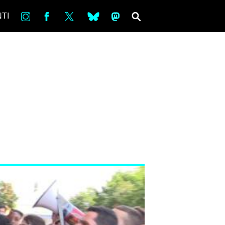
in
Fb
tw
bsky
ms
SEARCH
TI