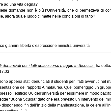
ire ad una vita degna?
delle domande non è più l’Università, che ci permetteva di co
, allora quale luogo ci mette nelle condizioni di farlo?
on
book
uesky
ce
giannini
libertà d'espressione
ministra
università
ti denunciati per i fatti dello scorso maggio in Bicocca -
ha detto:
17:03
no appena stati denunciati 8 studenti per i fatti avvenuti nel m
esentazione del rapporto Almalaurea. Quel pomeriggio un gruppo
o presso l’edificio U6 dell’università per esprimere in modo pacifi
 legge “Buona Scuola” dato che era previsto un intervento del min
o disponendo, fin dall’inizio della manifestazione, la celere all’