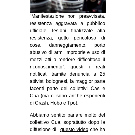
MILANO
MOBILITAZIONI
“Manifestazione non preavvisata,
resistenza aggravata a pubblico
SPAZI
ufficiale, lesioni finalizzate alla
SPORT POPOLARE
resistenza, getto pericoloso di
cose, danneggiamento, porto
MOVIMENTI
abusivo di armi improprie e uso di
AMBIENTE
mezzi atti a rendere difficoltoso il
riconoscimento”: questi i reati
ANTIFASCISMO
notificati tramite denuncia a 25
DIRITTO ALL’ABITARE
attivisti bolognesi, la maggior parte
GENERI
facenti parte dei collettivi Cas e
Cua (ma ci sono anche esponenti
MIGRAZIONI
di Crash, Hobo e Tpo).
PRECARIATO
Abbiamo sentito parlare molto del
REPRESSIONE
collettivo Cua, soprattutto dopo la
STUDENTI
diffusione di
questo video
che ha