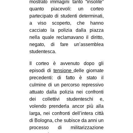
mostrato immagini tanto “insolite”
CULTURE
quanto piacevoli: un corteo
partecipato di studenti determinati,
ARTE
a viso scoperto, che hanno
CINEMA
cacciato la polizia dalla piazza
MANIFESTI
nella quale reclamavano il diritto,
negato, di fare un’assemblea
MUSICA
studentesca.
RECENSIONI
Il corteo è avvenuto dopo gli
INTERNAZIONALE
episodi di
tensione
delle giornate
precedenti: di fatto è stato il
AFRICA
culmine di un percorso repressivo
AMERICHE
attuato dalla polizia nei confronti
dei collettivi studenteschi e,
ESTREMO ORIENTE
volendo prenderla ancor più alla
EUROPA
larga, nei confronti dell’intera città
MEDIO ORIENTE
di Bologna, che subisce da anni un
processo di militarizzazione
MONDO