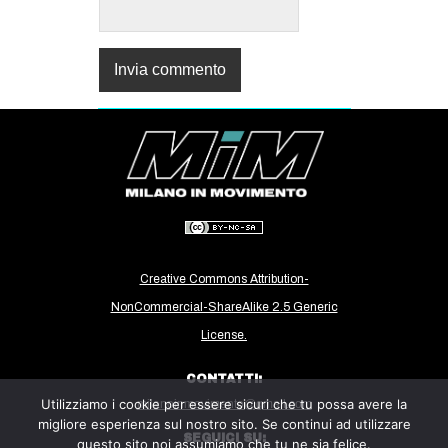
Creative Commons Attribution-
NonCommercial-ShareAlike 2.5 Generic
License.
CONTATTI:
Utilizziamo i cookie per essere sicuri che tu possa avere la
milanoinmovimento@gmail.com
migliore esperienza sul nostro sito. Se continui ad utilizzare
SEGUICI SU:
questo sito noi assumiamo che tu ne sia felice.