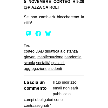
5 NOVEMBRE CORTEO H.9:30
EVENTI
@PIAZZA CAIROLI
Se non cambierà bloccheremo la
in
città!
Fb
Mastodon
Facebook
Bluesky
tw
Tag:
bsky
corteo
DAD
didattica a distanza
giovani
manifestazione
pandemia
ms
scuola
socialità
spazi di
aggregazione
studenti
SEARCH
Lascia un
Il tuo indirizzo
commento
email non sarà
pubblicato.
I
campi obbligatori sono
contrassegnati
*