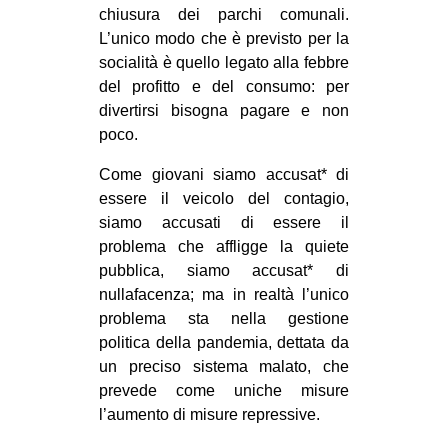
chiusura dei parchi comunali.
CULTURE
L’unico modo che è previsto per la
ARTE
socialità è quello legato alla febbre
del profitto e del consumo: per
CINEMA
divertirsi bisogna pagare e non
MANIFESTI
poco.
MUSICA
Come giovani siamo accusat* di
RECENSIONI
essere il veicolo del contagio,
siamo accusati di essere il
INTERNAZIONALE
problema che affligge la quiete
AFRICA
pubblica, siamo accusat* di
nullafacenza; ma in realtà l’unico
AMERICHE
problema sta nella gestione
ESTREMO ORIENTE
politica della pandemia, dettata da
un preciso sistema malato, che
EUROPA
prevede come uniche misure
MEDIO ORIENTE
l’aumento di misure repressive.
MONDO