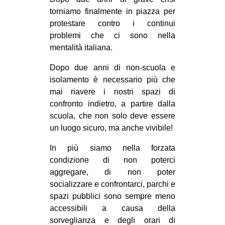
MILANO
torniamo finalmente in piazza per
MOBILITAZIONI
protestare contro i continui
problemi che ci sono nella
SPAZI
mentalità italiana.
SPORT POPOLARE
Dopo due anni di non-scuola e
MOVIMENTI
isolamento è necessario più che
mai riavere i nostri spazi di
AMBIENTE
confronto indietro, a partire dalla
ANTIFASCISMO
scuola, che non solo deve essere
un luogo sicuro, ma anche vivibile!
DIRITTO ALL’ABITARE
GENERI
In più siamo nella forzata
condizione di non poterci
MIGRAZIONI
aggregare, di non poter
PRECARIATO
socializzare e confrontarci, parchi e
spazi pubblici sono sempre meno
REPRESSIONE
accessibili a causa della
STUDENTI
sorveglianza e degli orari di