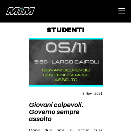
STUDENTI
HOME
ABOUT
AREA
DEGENERAZIONE
GAZA FREESTYLE
CSOA LAMBRETTA
3 Nov , 2021
MSM
Giovani colpevoli.
Governo sempre
STUDENTI TSUNAMI
assolto
ZAM
Dopo due anni di grave crisi