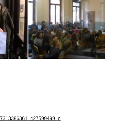
on
book
uesky