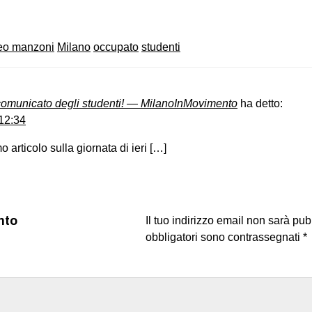
ceo manzoni
Milano
occupato
studenti
comunicato degli studenti! — MilanoInMovimento
ha detto:
12:34
 articolo sulla giornata di ieri […]
nto
Il tuo indirizzo email non sarà pub
obbligatori sono contrassegnati
*