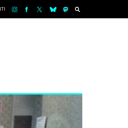
in
Fb
tw
bsky
ms
SEARCH
TI