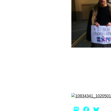
Mastod
Face
Bl