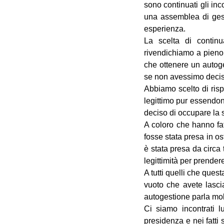
sono continuati gli inco
una assemblea di gest
esperienza.
La scelta di contin
rivendichiamo a pieno 
che ottenere un autoge
se non avessimo deciso
Abbiamo scelto di risp
legittimo pur essendon
deciso di occupare la 
A coloro che hanno fa
fosse stata presa in o
è stata presa da circa
legittimità per prender
A tutti quelli che ques
vuoto che avete lasci
autogestione parla molt
Ci siamo incontrati 
presidenza e nei fatti