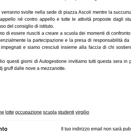
tà verranno svolte nella sede di piazza Ascoli mentre la succurs
 appello né contro appello e tutte le attività proposte dagli s
o del consiglio di istituto.
mo di essere riusciti a creare a scuola dei momenti di confronto
zialmente la partecipazione e la presa di responsabilità da p
 impegnati e siamo cresciuti insieme alla faccia di chi sosti
io questi giorni di Autogestione invitiamo tutti questa sera in p
dj gruff dalle nove a mezzanotte.
on
book
uesky
ne
lotte
occupazione
scuola
studenti
virgilio
nto
Il tuo indirizzo email non sarà pub