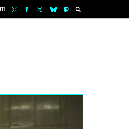
in
Fb
tw
bsky
ms
SEARCH
TI