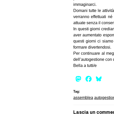
immaginarci.
Domani tutte le attivi
verranno effettuati né
attuate senza il consens
In questi giorni credia
aver aumentato esponen
questi giorni ci siamo
formare divertendosi.
Per continuare al megl
dell’autogestione con 
Bella a tutti/e
Mastod
Face
Bl
Tag:
assemblea
autogestio
Lascia un comme