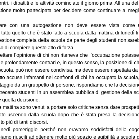
ntri, i dibattiti e le attività cominciate il giorno prima. All’una d
ione molto partecipata per decidere come continuare al megli
uare con una autogestione non deve essere vista come u
tutto quello che è stato fatto a scuola dalla mattina di lunedì f
stione completa della scuola da parte degli studenti non sare
 di compiere questo atto di forza.
ettare l’opinione di chi non riteneva che l’occupazione potes
e profondamente contrari e, in questo senso, la posizione di c
scuola, può non essere condivisa, ma deve essere rispettata da t
tto accuse infamanti nei confronti di chi ha occupato la scuol
staggio da un gruppetto di persone, rispondiamo che la decisione 
 trecento studenti in un assemblea pubblica di gestione della sc
e quella decisione.
ta mattina sono venuti a portare solo critiche senza dare prospet
ato uscendo dalla scuola dopo che è stata presa la decision
o più di tanti discorsi.
lunedì pomeriggio perché non eravamo soddisfatti della coge
 siamo riusciti ad ottenere molto più spazio e agibilità a scuola