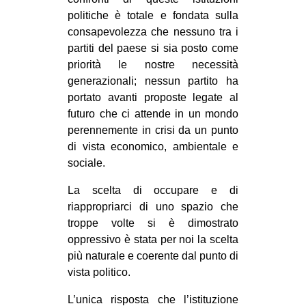
CULTURE
politiche è totale e fondata sulla
consapevolezza che nessuno tra i
ARTE
partiti del paese si sia posto come
CINEMA
priorità le nostre necessità
generazionali; nessun partito ha
MANIFESTI
portato avanti proposte legate al
MUSICA
futuro che ci attende in un mondo
RECENSIONI
perennemente in crisi da un punto
di vista economico, ambientale e
INTERNAZIONALE
sociale.
AFRICA
La scelta di occupare e di
AMERICHE
riappropriarci di uno spazio che
troppe volte si è dimostrato
ESTREMO ORIENTE
oppressivo è stata per noi la scelta
EUROPA
più naturale e coerente dal punto di
vista politico.
MEDIO ORIENTE
MONDO
L’unica risposta che l’istituzione