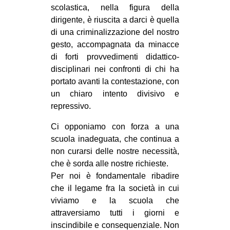
scolastica, nella figura della
EVENTI
dirigente, è riuscita a darci è quella
di una criminalizzazione del nostro
in
gesto, accompagnata da minacce
di forti provvedimenti didattico-
Fb
disciplinari nei confronti di chi ha
portato avanti la contestazione, con
tw
un chiaro intento divisivo e
bsky
repressivo.
Ci opponiamo con forza a una
ms
scuola inadeguata, che continua a
non curarsi delle nostre necessità,
SEARCH
che è sorda alle nostre richieste.
Per noi è fondamentale ribadire
che il legame fra la società in cui
viviamo e la scuola che
attraversiamo tutti i giorni e
inscindibile e consequenziale. Non