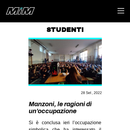
STUDENTI
HOME
ABOUT
AREA
DEGENERAZIONE
GAZA FREESTYLE
CSOA LAMBRETTA
28 Set , 2022
MSM
Manzoni, le ragioni di
un’occupazione
STUDENTI TSUNAMI
ZAM
Si è conclusa ieri l’occupazione
simbolica che ha interessato il