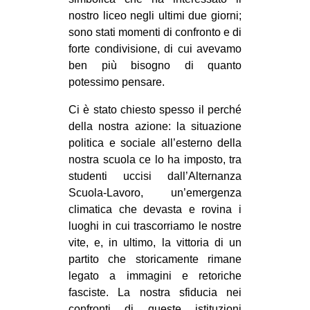
MILANO
nostro liceo negli ultimi due giorni;
MOBILITAZIONI
sono stati momenti di confronto e di
forte condivisione, di cui avevamo
SPAZI
ben più bisogno di quanto
SPORT POPOLARE
potessimo pensare.
MOVIMENTI
Ci è stato chiesto spesso il perché
della nostra azione: la situazione
AMBIENTE
politica e sociale all’esterno della
ANTIFASCISMO
nostra scuola ce lo ha imposto, tra
studenti uccisi dall’Alternanza
DIRITTO ALL’ABITARE
Scuola-Lavoro, un’emergenza
GENERI
climatica che devasta e rovina i
MIGRAZIONI
luoghi in cui trascorriamo le nostre
vite, e, in ultimo, la vittoria di un
PRECARIATO
partito che storicamente rimane
REPRESSIONE
legato a immagini e retoriche
fasciste. La nostra sfiducia nei
STUDENTI
confronti di queste istituzioni