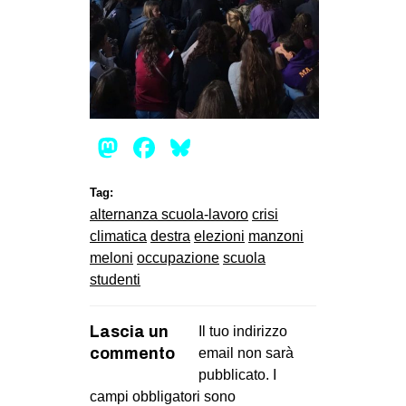
Mastodon
Facebook
Bluesky
Tag:
alternanza scuola-lavoro
crisi
climatica
destra
elezioni
manzoni
meloni
occupazione
scuola
studenti
Lascia un
Il tuo indirizzo
commento
email non sarà
pubblicato.
I
campi obbligatori sono