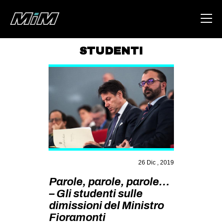
STUDENTI
HOME
ABOUT
AREA
DEGENERAZIONE
GAZA FREESTYLE
CSOA LAMBRETTA
26 Dic , 2019
MSM
Parole, parole, parole…
STUDENTI TSUNAMI
– Gli studenti sulle
dimissioni del Ministro
ZAM
Fioramonti