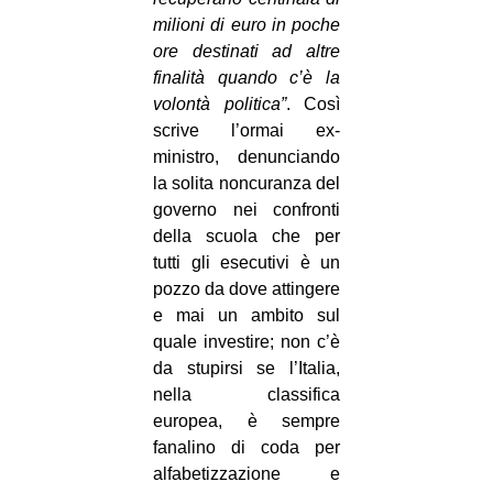
milioni di euro in poche
EVENTI
ore destinati ad altre
finalità quando c’è la
in
volontà politica”
. Così
Fb
scrive l’ormai ex-
ministro, denunciando
tw
la solita noncuranza del
gove
rno nei confronti
bsky
della scuola che per
tutti gli esecutivi è un
ms
pozzo da dove attingere
e mai un ambito sul
SEARCH
quale investire; non c’è
da stupirsi se l’Italia,
nella classifica
europea, è sempre
fanalino di coda per
alfabetizzazione e