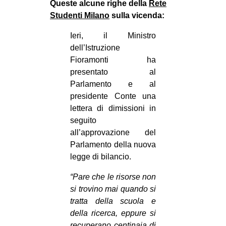
Queste alcune righe della
Rete
CULTURE
Studenti Milano
sulla vicenda:
ARTE
Ieri, il Ministro
CINEMA
dell’Istruzione
Fioramonti ha
MANIFESTI
presentato al
MUSICA
Parlamento e al
RECENSIONI
presidente Conte una
lettera di dimissioni in
INTERNAZIONALE
seguito
all’approvazione del
AFRICA
Parlamento della nuova
AMERICHE
legge di bilancio.
ESTREMO ORIENTE
“Pare che le risorse non
EUROPA
si trovino mai quando si
tratta della scuola e
MEDIO ORIENTE
della ricerca, eppure si
MONDO
recuperano centinaia di