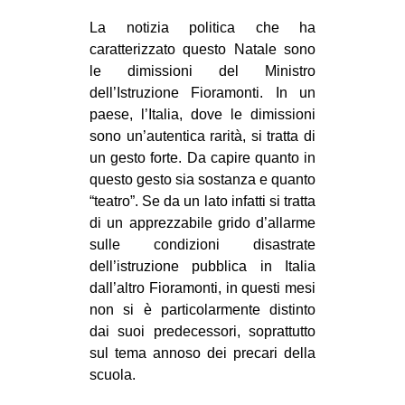
MILANO
La notizia politica che ha
MOBILITAZIONI
caratterizzato questo Natale sono
le dimissioni del Ministro
SPAZI
dell’Istruzione Fioramonti. In un
SPORT POPOLARE
paese, l’Italia, dove le dimissioni
sono un’autentica rarità, si tratta di
MOVIMENTI
un gesto forte. Da capire quanto in
AMBIENTE
questo gesto sia sostanza e quanto
“teatro”. Se da un lato infatti si tratta
ANTIFASCISMO
di un apprezzabile grido d’allarme
DIRITTO ALL’ABITARE
sulle condizioni disastrate
GENERI
dell’istruzione pubblica in Italia
dall’altro Fioramonti, in questi mesi
MIGRAZIONI
non si è particolarmente distinto
PRECARIATO
dai suoi predecessori, soprattutto
sul tema annoso dei precari della
REPRESSIONE
scuola.
STUDENTI