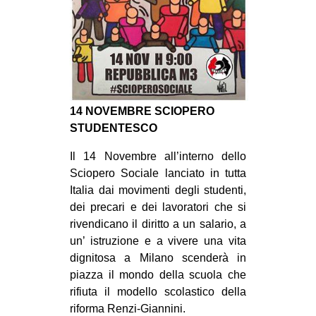
CULTURE
ARTE
CINEMA
MANIFESTI
MUSICA
14 NOVEMBRE SCIOPERO
STUDENTESCO
RECENSIONI
Il 14 Novembre all’interno dello
INTERNAZIONALE
Sciopero Sociale lanciato in tutta
AFRICA
Italia dai movimenti degli studenti,
dei precari e dei lavoratori che si
AMERICHE
rivendicano il diritto a un salario, a
ESTREMO ORIENTE
un’ istruzione e a vivere una vita
dignitosa a Milano scenderà in
EUROPA
piazza il mondo della scuola che
MEDIO ORIENTE
rifiuta il modello scolastico della
MONDO
riforma Renzi-Giannini.