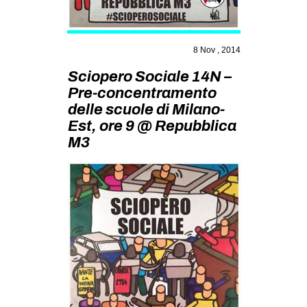
MILANO
MOBILITAZIONI
8 Nov , 2014
SPAZI
Sciopero Sociale 14N –
SPORT POPOLARE
Pre-concentramento
MOVIMENTI
delle scuole di Milano-
Est, ore 9 @ Repubblica
AMBIENTE
M3
ANTIFASCISMO
DIRITTO ALL’ABITARE
GENERI
MIGRAZIONI
PRECARIATO
REPRESSIONE
STUDENTI