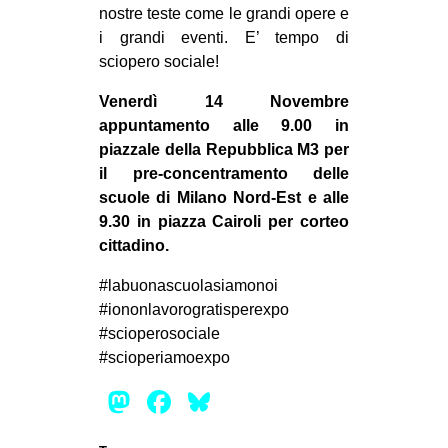
nostre teste come le grandi opere e
i grandi eventi. E’ tempo di
sciopero sociale!
Venerdì 14 Novembre
appuntamento alle 9.00 in
piazzale della Repubblica M3 per
il pre-concentramento delle
scuole di Milano Nord-Est e alle
9.30 in piazza Cairoli per corteo
cittadino.
‪#‎labuonascuolasiamonoi‬
‪#‎iononlavorogratisperexpo‬
‪#‎scioperosociale‬
‪#‎scioperiamoexpo‬
Mastodon
Facebook
Bluesky