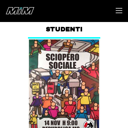
STUDENTI
HOME
ABOUT
AREA
DEGENERAZIONE
GAZA FREESTYLE
CSOA LAMBRETTA
MSM
STUDENTI TSUNAMI
ZAM