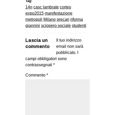
Tag:
14n
casc lambrate
corteo
expo2015
manifestazione
metropoli
Milano
precari
riforma
giannini
sciopero sociale
studenti
Lascia un
Il tuo indirizzo
commento
email non sarà
pubblicato.
I
campi obbligatori sono
contrassegnati
*
Commento
*