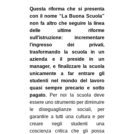
EVENTI
Questa riforma che si presenta
con il nome “La Buona Scuola”
in
non fa altro che seguire la linea
delle ultime riforme
Fb
sull’istruzione: incrementare
l’ingresso dei privati,
tw
trasformando la scuola in un
azienda e il preside in un
bsky
manager, e finalizzare la scuola
unicamente a far entrare gli
ms
studenti nel mondo del lavoro
quasi sempre precario e sotto
SEARCH
pagato.
Per noi la scuola deve
essere uno strumento per diminuire
le diseguaglianze sociali, per
garantire a tutti una cultura e per
creare negli studenti una
coscienza critica che gli possa