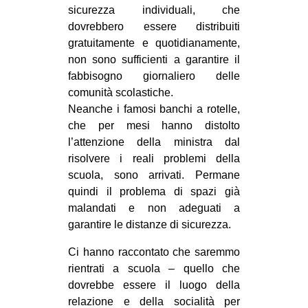
sicurezza individuali, che
EVENTI
dovrebbero essere distribuiti
gratuitamente e quotidianamente,
in
non sono sufficienti a garantire il
fabbisogno giornaliero delle
Fb
comunità scolastiche.
Neanche i famosi banchi a rotelle,
tw
che per mesi hanno distolto
bsky
l’attenzione della ministra dal
risolvere i reali problemi della
ms
scuola, sono arrivati. Permane
quindi il problema di spazi già
SEARCH
malandati e non adeguati a
garantire le distanze di sicurezza.
Ci hanno raccontato che saremmo
rientrati a scuola – quello che
dovrebbe essere il luogo della
relazione e della socialità per