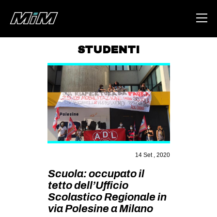
STUDENTI
HOME
ABOUT
AREA
DEGENERAZIONE
GAZA FREESTYLE
CSOA LAMBRETTA
14 Set , 2020
MSM
Scuola: occupato il
tetto dell’Ufficio
STUDENTI TSUNAMI
Scolastico Regionale in
ZAM
via Polesine a Milano