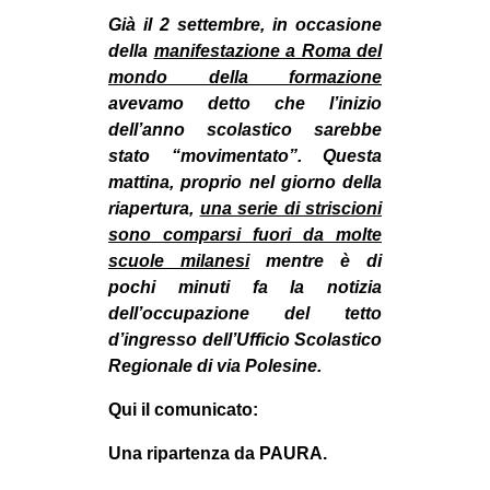
MILANO
Già il 2 settembre, in occasione
MOBILITAZIONI
della
manifestazione a Roma del
mondo della formazione
SPAZI
avevamo detto che l’inizio
SPORT POPOLARE
dell’anno scolastico sarebbe
stato “movimentato”. Questa
MOVIMENTI
mattina, proprio nel giorno della
AMBIENTE
riapertura,
una serie di striscioni
sono comparsi fuori da molte
ANTIFASCISMO
scuole milanesi
mentre è di
DIRITTO ALL’ABITARE
pochi minuti fa la notizia
dell’occupazione del tetto
GENERI
d’ingresso dell’Ufficio Scolastico
MIGRAZIONI
Regionale di via Polesine.
PRECARIATO
Qui il comunicato:
REPRESSIONE
Una ripartenza da PAURA.
STUDENTI