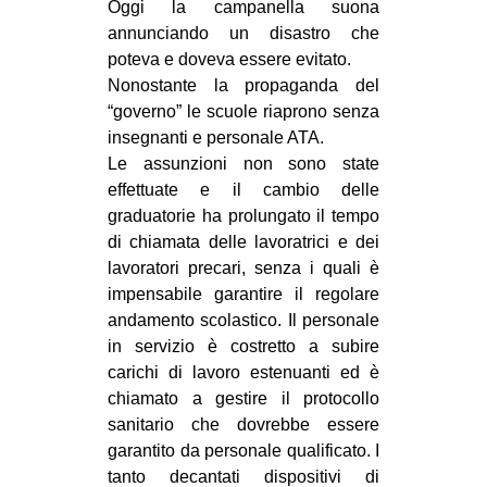
Oggi la campanella suona
CULTURE
annunciando un disastro che
ARTE
poteva e doveva essere evitato.
Nonostante la propaganda del
CINEMA
“governo” le scuole riaprono senza
MANIFESTI
insegnanti e personale ATA.
Le assunzioni non sono state
MUSICA
effettuate e il cambio delle
RECENSIONI
graduatorie ha prolungato il tempo
di chiamata delle lavoratrici e dei
INTERNAZIONALE
lavoratori precari, senza i quali è
AFRICA
impensabile garantire il regolare
andamento scolastico. Il personale
AMERICHE
in servizio è costretto a subire
ESTREMO ORIENTE
carichi di lavoro estenuanti ed è
chiamato a gestire il protocollo
EUROPA
sanitario che dovrebbe essere
MEDIO ORIENTE
garantito da personale qualificato. I
MONDO
tanto decantati dispositivi di