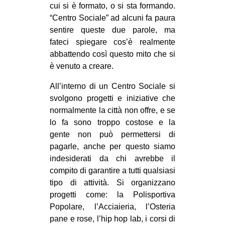
cui si è formato, o si sta formando.
CULTURE
“Centro Sociale” ad alcuni fa paura
ARTE
sentire queste due parole, ma
fateci spiegare cos’è realmente
CINEMA
abbattendo così questo mito che si
MANIFESTI
è venuto a creare.
MUSICA
All’interno di un Centro Sociale si
RECENSIONI
svolgono progetti e iniziative che
normalmente la città non offre, e se
INTERNAZIONALE
lo fa sono troppo costose e la
AFRICA
gente non può permettersi di
pagarle, anche per questo siamo
AMERICHE
indesiderati da chi avrebbe il
ESTREMO ORIENTE
compito di garantire a tutti qualsiasi
tipo di attività. Si organizzano
EUROPA
progetti come: la Polisportiva
MEDIO ORIENTE
Popolare, l’Acciaieria, l’Osteria
MONDO
pane e rose, l’hip hop lab, i corsi di