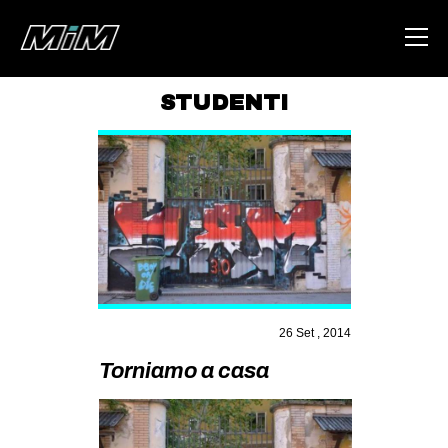
STUDENTI
HOME
ABOUT
AREA
DEGENERAZIONE
GAZA FREESTYLE
CSOA LAMBRETTA
26 Set , 2014
MSM
Torniamo a casa
STUDENTI TSUNAMI
ZAM