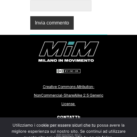
Creative Commons Attribution-
NonCommercial-ShareAlike 2.5 Generic
License.
CONTATTI:
Utilizziamo i cookie per essere sicuri che tu possa avere la
milanoinmovimento@gmail.com
migliore esperienza sul nostro sito. Se continui ad utilizzare
SEGUICI SU: