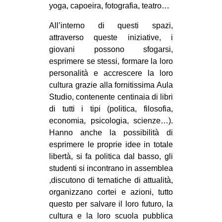
yoga, capoeira, fotografia, teatro…
EVENTI
All’interno di questi spazi,
in
attraverso queste iniziative, i
giovani possono sfogarsi,
Fb
esprimere se stessi, formare la loro
personalità e accrescere la loro
tw
cultura grazie alla fornitissima Aula
Studio, contenente centinaia di libri
bsky
di tutti i tipi (politica, filosofia,
economia, psicologia, scienze…).
ms
Hanno anche la possibilità di
esprimere le proprie idee in totale
SEARCH
libertà, si fa politica dal basso, gli
studenti si incontrano in assemblea
,discutono di tematiche di attualità,
organizzano cortei e azioni, tutto
questo per salvare il loro futuro, la
cultura e la loro scuola pubblica