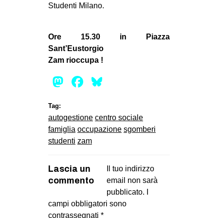
Studenti Milano.
Ore 15.30 in Piazza
Sant’Eustorgio
Zam rioccupa !
Mastodon
Facebook
Bluesky
Tag:
autogestione
centro sociale
famiglia
occupazione
sgomberi
studenti
zam
Lascia un
Il tuo indirizzo
commento
email non sarà
pubblicato.
I
campi obbligatori sono
contrassegnati
*