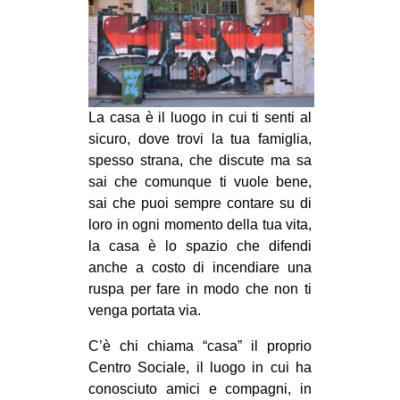
MILANO
MOBILITAZIONI
SPAZI
SPORT POPOLARE
La casa è il luogo in cui ti senti al
MOVIMENTI
sicuro, dove trovi la tua famiglia,
spesso strana, che discute ma sa
AMBIENTE
sai che comunque ti vuole bene,
ANTIFASCISMO
sai che puoi sempre contare su di
loro in ogni momento della tua vita,
DIRITTO ALL’ABITARE
la casa è lo spazio che difendi
GENERI
anche a costo di incendiare una
ruspa per fare in modo che non ti
MIGRAZIONI
venga portata via.
PRECARIATO
C’è chi chiama “casa” il proprio
REPRESSIONE
Centro Sociale, il luogo in cui ha
STUDENTI
conosciuto amici e compagni, in