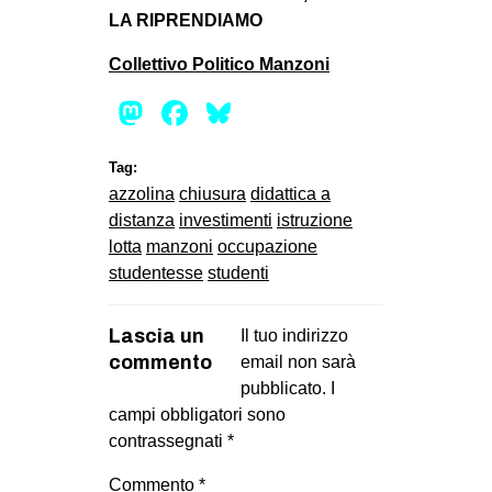
LA RIPRENDIAMO
Collettivo Politico Manzoni
Mastodon
Facebook
Bluesky
Tag:
azzolina
chiusura
didattica a
distanza
investimenti
istruzione
lotta
manzoni
occupazione
studentesse
studenti
Lascia un
Il tuo indirizzo
commento
email non sarà
pubblicato.
I
campi obbligatori sono
contrassegnati
*
Commento
*