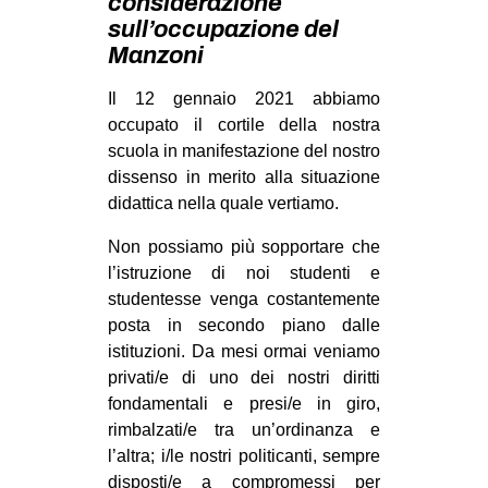
considerazione
MILANO
sull’occupazione del
MOBILITAZIONI
Manzoni
SPAZI
Il 12 gennaio 2021 abbiamo
occupato il cortile della nostra
SPORT POPOLARE
scuola in manifestazione del nostro
MOVIMENTI
dissenso in merito alla situazione
didattica nella quale vertiamo.
AMBIENTE
ANTIFASCISMO
Non possiamo più sopportare che
l’istruzione di noi studenti e
DIRITTO ALL’ABITARE
studentesse venga costantemente
GENERI
posta in secondo piano dalle
istituzioni. Da mesi ormai veniamo
MIGRAZIONI
privati/e di uno dei nostri diritti
PRECARIATO
fondamentali e presi/e in giro,
REPRESSIONE
rimbalzati/e tra un’ordinanza e
l’altra; i/le nostri politicanti, sempre
STUDENTI
disposti/e a compromessi per