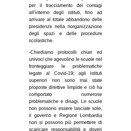
per il tracciamento dei contagi
EVENTI
all’interno degli istituti, fino ad
arrivare al totale abbandono delle
in
presidenze nella riorganizzazione
degli spazi e delle procedure
Fb
scolastiche.
tw
-Chiediamo protocolli chiari ed
univoci che agevolino le scuole nel
bsky
fronteggiare le problematiche
legate al Covid-19; agli istituti
ms
superiori non sono mai state
SEARCH
proposte direttive limpide e ciò ha
comportato numerose
problematiche e disagi. Le scuole
non possono essere lasciate sole,
il governo e Regione Lombardia
non si possono più permettere di
scaricare responsabilità e doveri