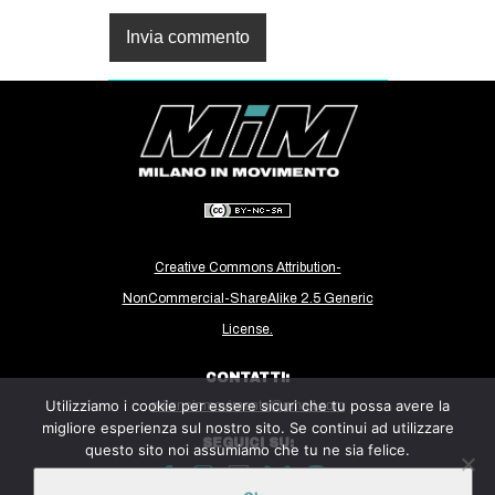
Creative Commons Attribution-
NonCommercial-ShareAlike 2.5 Generic
License.
CONTATTI:
Utilizziamo i cookie per essere sicuri che tu possa avere la
milanoinmovimento@gmail.com
migliore esperienza sul nostro sito. Se continui ad utilizzare
SEGUICI SU:
questo sito noi assumiamo che tu ne sia felice.