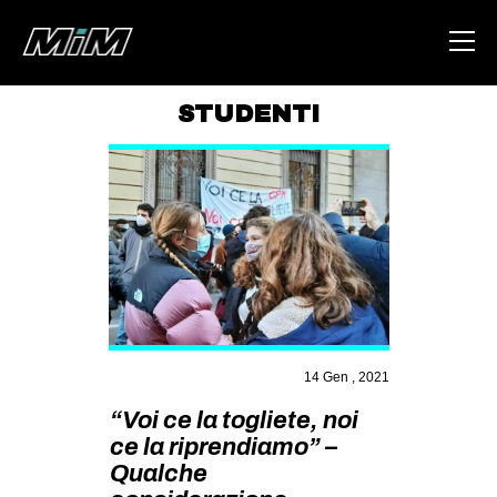
STUDENTI
HOME
ABOUT
AREA
DEGENERAZIONE
GAZA FREESTYLE
CSOA LAMBRETTA
14 Gen , 2021
MSM
“Voi ce la togliete, noi
STUDENTI TSUNAMI
ce la riprendiamo” –
ZAM
Qualche