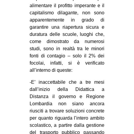
alimentare il profitto imperante e il
CULTURE
capitalismo dilagante, non sono
ARTE
apparentemente in grado di
CINEMA
garantire una riapertura sicura e
duratura delle scuole, luoghi che,
MANIFESTI
come dimostrato da numerosi
MUSICA
studi, sono in realtà tra le minori
fonti di contagio – solo il 2% dei
RECENSIONI
focolai, infatti, si è verificato
INTERNAZIONALE
all’interno di queste:
AFRICA
-E’ inaccettabile che a tre mesi
dall’inizio della Didattica a
AMERICHE
Distanza il governo e Regione
ESTREMO ORIENTE
Lombardia non siano ancora
EUROPA
riusciti a trovare soluzioni concrete
per quanto riguarda l’intero ambito
MEDIO ORIENTE
scolastico, a partire dalla gestione
MONDO
del trasporto pubblico passando