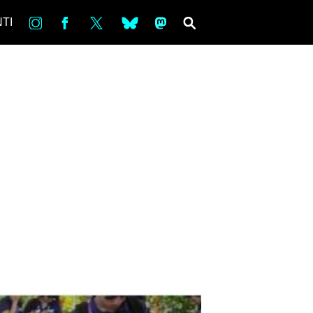
in
Fb
tw
bsky
ms
SEARCH
TI