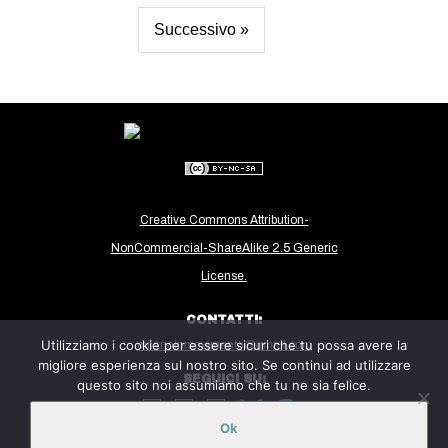
Successivo »
Creative Commons Attribution-
NonCommercial-ShareAlike 2.5 Generic
License.
CONTATTI:
Utilizziamo i cookie per essere sicuri che tu possa avere la
milanoinmovimento@gmail.com
migliore esperienza sul nostro sito. Se continui ad utilizzare
SEGUICI SU:
questo sito noi assumiamo che tu ne sia felice.
Ok
Sito ospitato sulla piattaforma
Midala