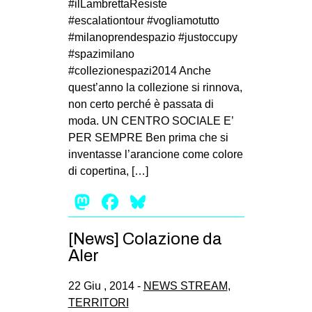
#ilLambrettaResiste
#escalationtour #vogliamotutto
#milanoprendespazio #justoccupy
#spazimilano
#collezionespazi2014 Anche
quest’anno la collezione si rinnova,
non certo perché è passata di
moda. UN CENTRO SOCIALE E’
PER SEMPRE Ben prima che si
inventasse l’arancione come colore
di copertina, […]
Mastodon
Facebook
Bluesky
[News] Colazione da
Aler
22 Giu , 2014 -
NEWS STREAM
,
TERRITORI