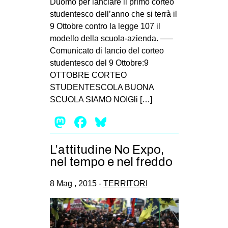
Duomo per lanciare il primo corteo
EVENTI
studentesco dell’anno che si terrà il
9 Ottobre contro la legge 107 il
in
modello della scuola-azienda. —–
Comunicato di lancio del corteo
Fb
studentesco del 9 Ottobre:9
OTTOBRE CORTEO
tw
STUDENTESCOLA BUONA
SCUOLA SIAMO NOIGli […]
bsky
Mastodon
Facebook
Bluesky
ms
L’attitudine No Expo,
SEARCH
nel tempo e nel freddo
8 Mag , 2015 -
TERRITORI