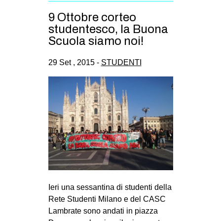
CULTURE
9 Ottobre corteo
ARTE
studentesco, la Buona
Scuola siamo noi!
CINEMA
MANIFESTI
29 Set , 2015 -
STUDENTI
MUSICA
RECENSIONI
INTERNAZIONALE
AFRICA
AMERICHE
ESTREMO ORIENTE
EUROPA
Ieri una sessantina di studenti della
MEDIO ORIENTE
Rete Studenti Milano e del CASC
Lambrate sono andati in piazza
MONDO