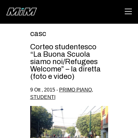
casc
HOME
Corteo studentesco
ABOUT
“La Buona Scuola
siamo noi/Refugees
AREA
Welcome” – la diretta
(foto e video)
DEGENERAZIONE
GAZA FREESTYLE
9 Ott , 2015 -
PRIMO PIANO
,
STUDENTI
CSOA LAMBRETTA
MSM
STUDENTI TSUNAMI
ZAM