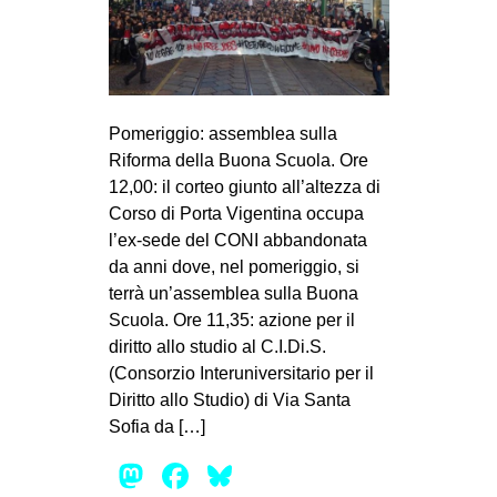
MILANO
MOBILITAZIONI
SPAZI
SPORT POPOLARE
Pomeriggio: assemblea sulla
Riforma della Buona Scuola. Ore
MOVIMENTI
12,00: il corteo giunto all’altezza di
AMBIENTE
Corso di Porta Vigentina occupa
l’ex-sede del CONI abbandonata
ANTIFASCISMO
da anni dove, nel pomeriggio, si
DIRITTO ALL’ABITARE
terrà un’assemblea sulla Buona
Scuola. Ore 11,35: azione per il
GENERI
diritto allo studio al C.I.Di.S.
MIGRAZIONI
(Consorzio Interuniversitario per il
PRECARIATO
Diritto allo Studio) di Via Santa
Sofia da […]
REPRESSIONE
Mastodon
Facebook
Bluesky
STUDENTI