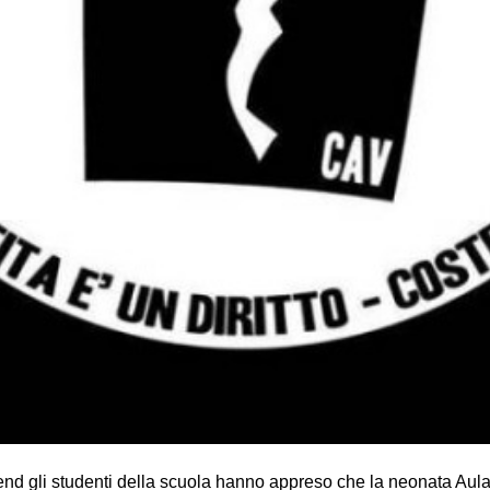
kend gli studenti della scuola hanno appreso che la neonata Aul