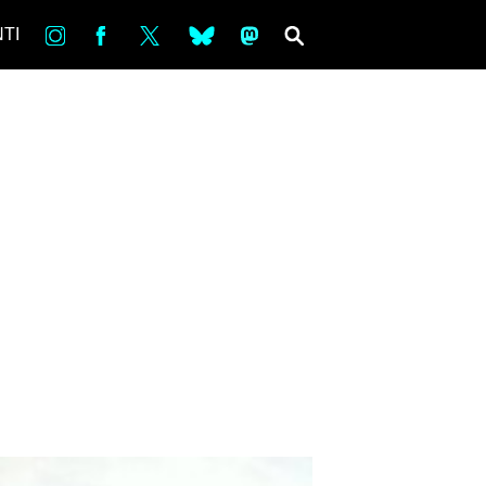
in
Fb
tw
bsky
ms
SEARCH
TI