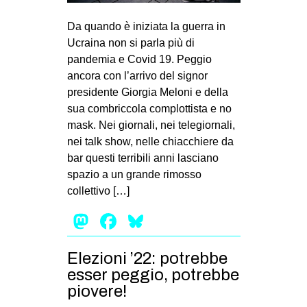
MILANO
Da quando è iniziata la guerra in
MOBILITAZIONI
Ucraina non si parla più di
SPAZI
pandemia e Covid 19. Peggio
ancora con l’arrivo del signor
SPORT POPOLARE
presidente Giorgia Meloni e della
MOVIMENTI
sua combriccola complottista e no
mask. Nei giornali, nei telegiornali,
AMBIENTE
nei talk show, nelle chiacchiere da
ANTIFASCISMO
bar questi terribili anni lasciano
spazio a un grande rimosso
DIRITTO ALL’ABITARE
collettivo […]
GENERI
Mastodon
Facebook
Bluesky
MIGRAZIONI
PRECARIATO
Elezioni ’22: potrebbe
REPRESSIONE
esser peggio, potrebbe
piovere!
STUDENTI