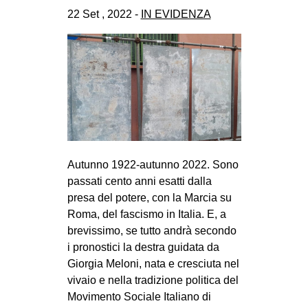
CULTURE
22 Set , 2022 -
IN EVIDENZA
ARTE
CINEMA
MANIFESTI
MUSICA
RECENSIONI
INTERNAZIONALE
Autunno 1922-autunno 2022. Sono
passati cento anni esatti dalla
AFRICA
presa del potere, con la Marcia su
AMERICHE
Roma, del fascismo in Italia. E, a
ESTREMO ORIENTE
brevissimo, se tutto andrà secondo
i pronostici la destra guidata da
EUROPA
Giorgia Meloni, nata e cresciuta nel
MEDIO ORIENTE
vivaio e nella tradizione politica del
Movimento Sociale Italiano di
MONDO