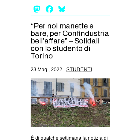
Mastodon
Facebook
Bluesky
“Per noi manette e
bare, per Confindustria
bell’affare” – Solidali
con lə studentə di
Torino
23 Mag , 2022 -
STUDENTI
É di qualche settimana la notizia di