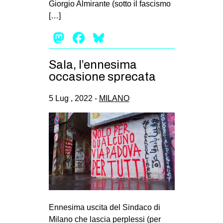
Giorgio Almirante (sotto il fascismo
EVENTI
[…]
Mastodon
Facebook
Bluesky
in
Fb
Sala, l’ennesima
occasione sprecata
tw
5 Lug , 2022 -
MILANO
bsky
ms
SEARCH
Ennesima uscita del Sindaco di
Milano che lascia perplessi (per