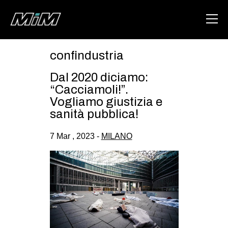
confindustria
HOME
Dal 2020 diciamo:
ABOUT
“Cacciamoli!”.
Vogliamo giustizia e
AREA
sanità pubblica!
DEGENERAZIONE
7 Mar , 2023 -
MILANO
GAZA FREESTYLE
CSOA LAMBRETTA
MSM
STUDENTI TSUNAMI
ZAM