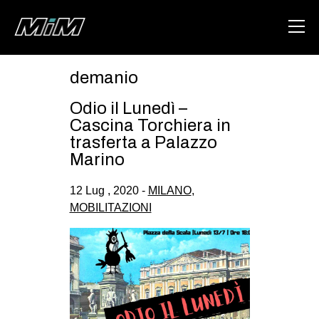
demanio
HOME
Odio il Lunedì –
ABOUT
Cascina Torchiera in
trasferta a Palazzo
AREA
Marino
DEGENERAZIONE
12 Lug , 2020 -
MILANO
,
GAZA FREESTYLE
MOBILITAZIONI
CSOA LAMBRETTA
MSM
STUDENTI TSUNAMI
ZAM