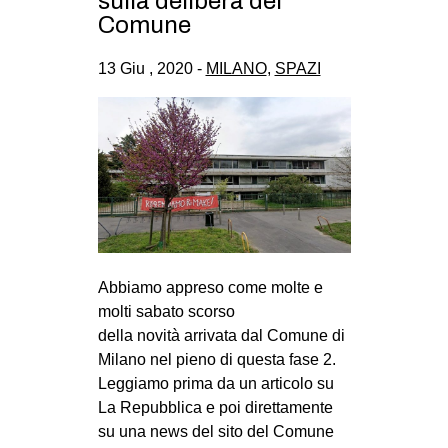
sulla delibera del
CULTURE
Comune
ARTE
13 Giu , 2020 -
MILANO
,
SPAZI
CINEMA
MANIFESTI
MUSICA
RECENSIONI
INTERNAZIONALE
AFRICA
Abbiamo appreso come molte e
AMERICHE
molti sabato scorso
ESTREMO ORIENTE
della novità arrivata dal Comune di
Milano nel pieno di questa fase 2.
EUROPA
Leggiamo prima da un articolo su
MEDIO ORIENTE
La Repubblica e poi direttamente
su una news del sito del Comune
MONDO