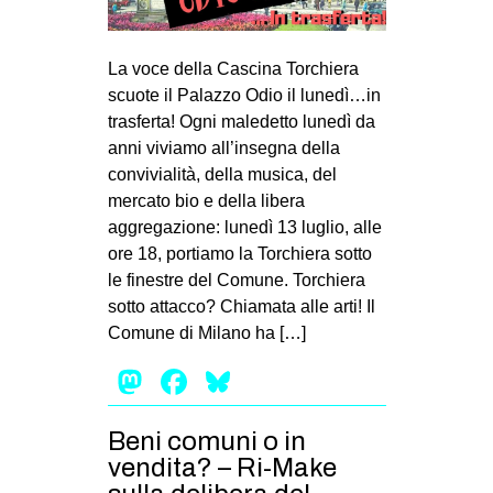
MILANO
MOBILITAZIONI
La voce della Cascina Torchiera
SPAZI
scuote il Palazzo Odio il lunedì…in
trasferta! Ogni maledetto lunedì da
SPORT POPOLARE
anni viviamo all’insegna della
MOVIMENTI
convivialità, della musica, del
mercato bio e della libera
AMBIENTE
aggregazione: lunedì 13 luglio, alle
ANTIFASCISMO
ore 18, portiamo la Torchiera sotto
le finestre del Comune. Torchiera
DIRITTO ALL’ABITARE
sotto attacco? Chiamata alle arti! Il
GENERI
Comune di Milano ha […]
MIGRAZIONI
Mastodon
Facebook
Bluesky
PRECARIATO
REPRESSIONE
Beni comuni o in
vendita? – Ri-Make
STUDENTI