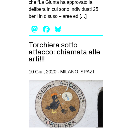
che “La Giunta ha approvato la
EVENTI
delibera in cui sono individuati 25
beni in disuso – aree ed […]
in
Mastodon
Facebook
Bluesky
Fb
Torchiera sotto
tw
attacco: chiamata alle
arti!!!
bsky
10 Giu , 2020 -
MILANO
,
SPAZI
ms
SEARCH