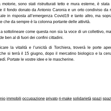
 motorie, sono stati ristrutturati tetto e mura esterne, è stata
re il fondo donato da Antonio Caronia e un orto condiviso da r
ale in risposta all’emergenza Covid19 e tanto altro, ma sopra
e che da sempre è la colonna portante delle attività.
a sottolineare come questa non sia la voce di un collettivo, 
e ben al di fuori dei confini cittadini.
care la vitalità e l’unicità di Torchiera, troverà le porte ap
che si terrà il 15 giugno, dopo il mercatino biologico e la c
edì. Portate le vostre idee e le mascherine.
on
book
uesky
nio
immobili
occupazione
privato
ri-make
solidarietà
spazi
spaz