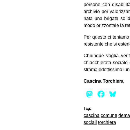
persone con disabilità
archivio per valorizza
nata una brigata solid
modo orizzontale la ret
Per questo ci teniamo 
resistente che si estend
Chiunque voglia verifi
chiacchierata sociale 
stramaledettissimo lun
Cascina Torchiera
Mastod
Face
Bl
Tag:
cascina
comune
dema
sociali
torchiera