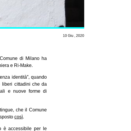
10 Giu , 2020
il Comune di Milano ha
chiera e Ri-Make.
senza identità”, quando
 liberi cittadini che da
rali e nuove forme di
stingue, che il Comune
isposto
così
.
o è accessibile per le