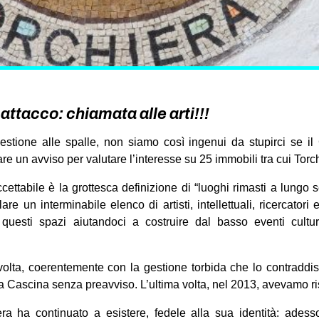
attacco: chiamata alle arti!!!
stione alle spalle, non siamo così ingenui da stupirci se 
are un avviso per valutare l’interesse su 25 immobili tra cui Tor
cettabile è la grottesca definizione di “luoghi rimasti a lungo 
are un interminabile elenco di artisti, intellettuali, ricercatori e
 questi spazi aiutandoci a costruire dal basso eventi cultu
volta, coerentemente con la gestione torbida che lo contraddi
la Cascina senza preavviso. L’ultima volta, nel 2013, avevamo r
era ha continuato a esistere, fedele alla sua identità: adess