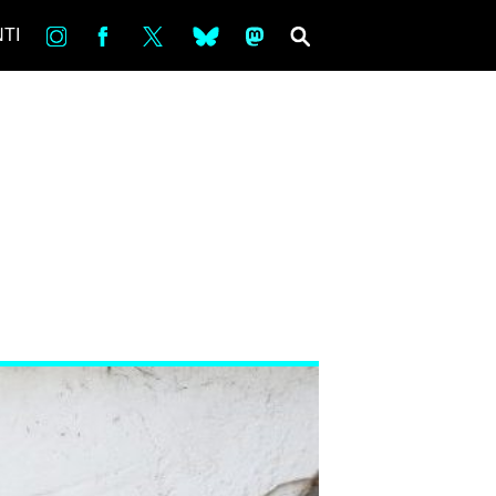
in
Fb
tw
bsky
ms
SEARCH
TI