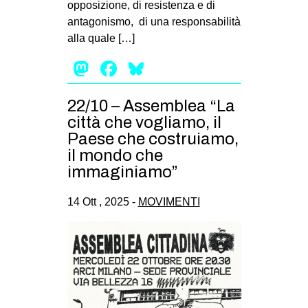
opposizione, di resistenza e di
EVENTI
antagonismo, di una responsabilità
alla quale […]
in
Mastodon
Facebook
Bluesky
Fb
22/10 – Assemblea “La
tw
città che vogliamo, il
Paese che costruiamo,
bsky
il mondo che
immaginiamo”
ms
14 Ott , 2025 -
MOVIMENTI
SEARCH