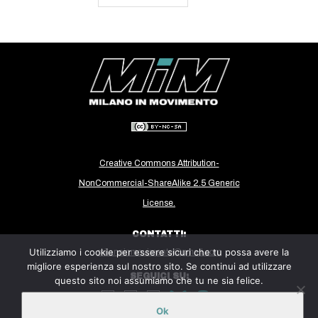
Creative Commons Attribution-
NonCommercial-ShareAlike 2.5 Generic
License.
CONTATTI:
Utilizziamo i cookie per essere sicuri che tu possa avere la
milanoinmovimento@gmail.com
migliore esperienza sul nostro sito. Se continui ad utilizzare
SEGUICI SU:
questo sito noi assumiamo che tu ne sia felice.
Ok