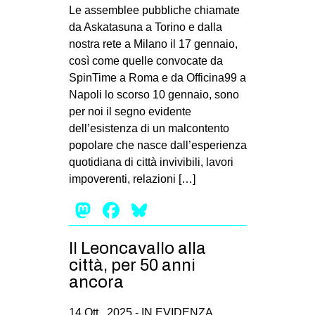
MILANO
Le assemblee pubbliche chiamate
da Askatasuna a Torino e dalla
MOBILITAZIONI
nostra rete a Milano il 17 gennaio,
SPAZI
così come quelle convocate da
SpinTime a Roma e da Officina99 a
SPORT POPOLARE
Napoli lo scorso 10 gennaio, sono
MOVIMENTI
per noi il segno evidente
dell’esistenza di un malcontento
AMBIENTE
popolare che nasce dall’esperienza
ANTIFASCISMO
quotidiana di città invivibili, lavori
impoverenti, relazioni […]
DIRITTO ALL’ABITARE
Mastodon
Facebook
Bluesky
GENERI
MIGRAZIONI
Il Leoncavallo alla
PRECARIATO
città, per 50 anni
REPRESSIONE
ancora
STUDENTI
14 Ott , 2025 -
IN EVIDENZA
,