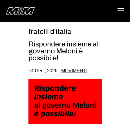
fratelli d’italia
HOME
Rispondere insieme al
ABOUT
governo Meloni è
possibile!
AREA
14 Gen , 2026 -
MOVIMENTI
DEGENERAZIONE
GAZA FREESTYLE
CSOA LAMBRETTA
MSM
STUDENTI TSUNAMI
ZAM