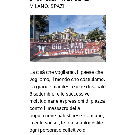
CULTURE
MILANO
,
SPAZI
ARTE
CINEMA
MANIFESTI
MUSICA
RECENSIONI
INTERNAZIONALE
La città che vogliamo, il paese che
vogliamo, il mondo che costruiamo.
AFRICA
La grande manifestazione di sabato
AMERICHE
6 settembre, e le successive
ESTREMO ORIENTE
moltitudinarie espressioni di piazza
contro il massacro della
EUROPA
popolazione palestinese, caricano,
MEDIO ORIENTE
i centri sociali, le realtà autogestite,
ogni persona o collettivo di
MONDO