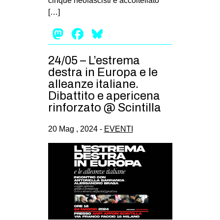
cinque neofascisti e accoltellato
[…]
Mastodon
Facebook
Bluesky
24/05 – L’estrema
destra in Europa e le
alleanze italiane.
Dibattito e apericena
rinforzato @ Scintilla
20 Mag , 2024 -
EVENTI