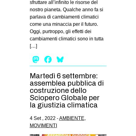
sfruttare all’infinito le risorse del
EVENTI
nostro pianeta. Qualche anno fa si
parlava di cambiamenti climatici
in
come una minaccia per il futuro.
Oggi, purtroppo, gli effetti dei
Fb
cambiamenti climatici sono in tutta
[…]
tw
Mastodon
Facebook
Bluesky
bsky
Martedì 6 settembre:
ms
assemblea pubblica di
costruzione dello
SEARCH
Sciopero Globale per
la giustizia climatica
4 Set , 2022 -
AMBIENTE
,
MOVIMENTI