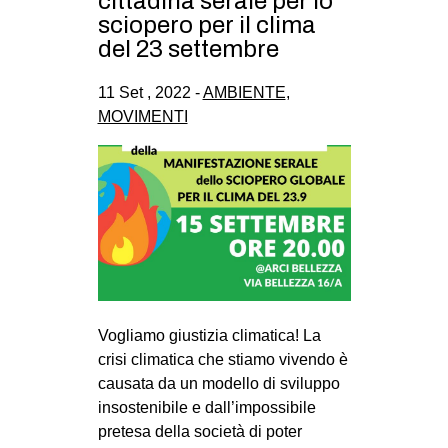
cittadina serale per lo
CULTURE
sciopero per il clima
del 23 settembre
ARTE
CINEMA
11 Set , 2022 -
AMBIENTE
,
MOVIMENTI
MANIFESTI
MUSICA
RECENSIONI
INTERNAZIONALE
AFRICA
AMERICHE
ESTREMO ORIENTE
Vogliamo giustizia climatica! La
crisi climatica che stiamo vivendo è
EUROPA
causata da un modello di sviluppo
MEDIO ORIENTE
insostenibile e dall’impossibile
pretesa della società di poter
MONDO