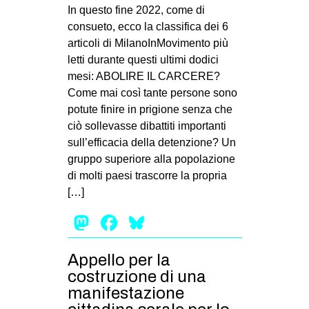
MILANO
In questo fine 2022, come di
consueto, ecco la classifica dei 6
MOBILITAZIONI
articoli di MilanoInMovimento più
SPAZI
letti durante questi ultimi dodici
mesi: ABOLIRE IL CARCERE?
SPORT POPOLARE
Come mai così tante persone sono
MOVIMENTI
potute finire in prigione senza che
ciò sollevasse dibattiti importanti
AMBIENTE
sull’efficacia della detenzione? Un
ANTIFASCISMO
gruppo superiore alla popolazione
di molti paesi trascorre la propria
DIRITTO ALL’ABITARE
[…]
GENERI
Mastodon
Facebook
Bluesky
MIGRAZIONI
PRECARIATO
Appello per la
REPRESSIONE
costruzione di una
manifestazione
STUDENTI