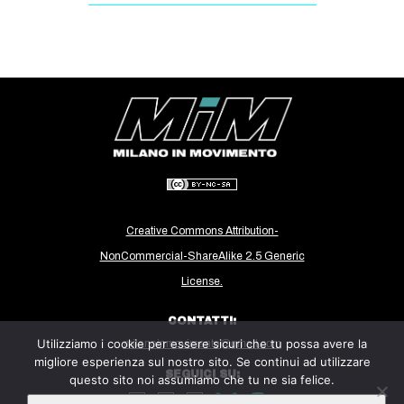
Creative Commons Attribution-
NonCommercial-ShareAlike 2.5 Generic
License.
CONTATTI:
Utilizziamo i cookie per essere sicuri che tu possa avere la
milanoinmovimento@gmail.com
migliore esperienza sul nostro sito. Se continui ad utilizzare
SEGUICI SU:
questo sito noi assumiamo che tu ne sia felice.