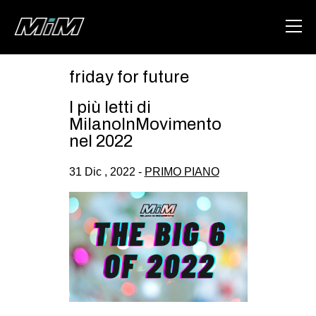
friday for future
HOME
I più letti di
ABOUT
MilanoInMovimento
nel 2022
AREA
31 Dic , 2022 -
PRIMO PIANO
DEGENERAZIONE
GAZA FREESTYLE
CSOA LAMBRETTA
MSM
STUDENTI TSUNAMI
ZAM