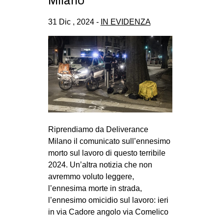
Milano
CULTURE
31 Dic , 2024 -
IN EVIDENZA
ARTE
CINEMA
MANIFESTI
MUSICA
RECENSIONI
INTERNAZIONALE
Riprendiamo da Deliverance
AFRICA
Milano il comunicato sull’ennesimo
AMERICHE
morto sul lavoro di questo terribile
ESTREMO ORIENTE
2024. Un’altra notizia che non
avremmo voluto leggere,
EUROPA
l’ennesima morte in strada,
MEDIO ORIENTE
l’ennesimo omicidio sul lavoro: ieri
in via Cadore angolo via Comelico
MONDO