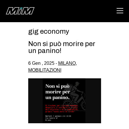
gig economy
HOME
Non si può morire per
ABOUT
un panino!
AREA
6 Gen , 2025 -
MILANO
,
MOBILITAZIONI
DEGENERAZIONE
GAZA FREESTYLE
CSOA LAMBRETTA
MSM
STUDENTI TSUNAMI
ZAM