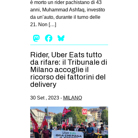
è morto un rider pachistano di 43
EVENTI
anni, Muhammad Ashfaq, investito
da un’auto, durante il turno delle
in
21. Non […]
Mastodon
Facebook
Bluesky
Fb
tw
Rider, Uber Eats tutto
da rifare: il Tribunale di
bsky
Milano accoglie il
ricorso dei fattorini del
ms
delivery
SEARCH
30 Set , 2023 -
MILANO