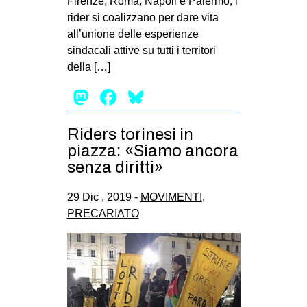
Firenze, Roma, Napoli e Palermo, i
rider si coalizzano per dare vita
all’unione delle esperienze
sindacali attive su tutti i territori
della […]
Mastodon
Facebook
Bluesky
Riders torinesi in
piazza: «Siamo ancora
senza diritti»
29 Dic , 2019 -
MOVIMENTI
,
PRECARIATO