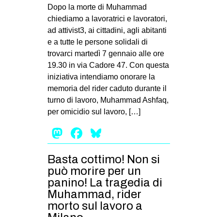
MILANO
Dopo la morte di Muhammad
chiediamo a lavoratrici e lavoratori,
MOBILITAZIONI
ad attivist3, ai cittadini, agli abitanti
SPAZI
e a tutte le persone solidali di
trovarci martedì 7 gennaio alle ore
SPORT POPOLARE
19.30 in via Cadore 47. Con questa
MOVIMENTI
iniziativa intendiamo onorare la
memoria del rider caduto durante il
AMBIENTE
turno di lavoro, Muhammad Ashfaq,
ANTIFASCISMO
per omicidio sul lavoro, […]
DIRITTO ALL’ABITARE
Mastodon
Facebook
Bluesky
GENERI
Basta cottimo! Non si
MIGRAZIONI
può morire per un
PRECARIATO
panino! La tragedia di
REPRESSIONE
Muhammad, rider
morto sul lavoro a
STUDENTI