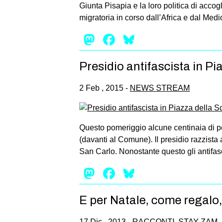
Giunta Pisapia e la loro politica di accog
migratoria in corso dall’Africa e dal Medi
Mastodon
Facebook
Bluesky
Presidio antifascista in Pi
2 Feb , 2015 -
NEWS STREAM
Questo pomeriggio alcune centinaia di pe
(davanti al Comune). Il presidio razzista
San Carlo. Nonostante questo gli antifasc
Mastodon
Facebook
Bluesky
E per Natale, come regalo
17 Dic , 2013 -
RACCONTI
,
STAY ZAM