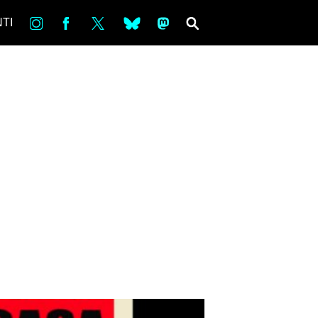
in
Fb
tw
bsky
ms
SEARCH
TI