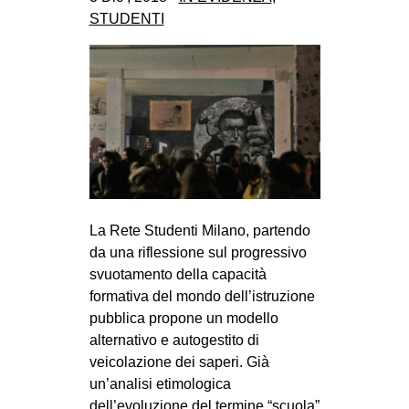
CULTURE
STUDENTI
ARTE
CINEMA
MANIFESTI
MUSICA
RECENSIONI
INTERNAZIONALE
La Rete Studenti Milano, partendo
AFRICA
da una riflessione sul progressivo
AMERICHE
svuotamento della capacità
formativa del mondo dell’istruzione
ESTREMO ORIENTE
pubblica propone un modello
EUROPA
alternativo e autogestito di
veicolazione dei saperi. Già
MEDIO ORIENTE
un’analisi etimologica
MONDO
dell’evoluzione del termine “scuola”