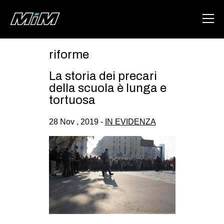
riforme
HOME
La storia dei precari
ABOUT
della scuola è lunga e
tortuosa
AREA
28 Nov , 2019 -
IN EVIDENZA
DEGENERAZIONE
GAZA FREESTYLE
CSOA LAMBRETTA
MSM
STUDENTI TSUNAMI
ZAM