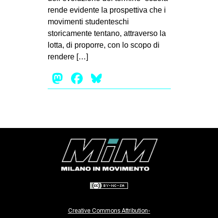
rende evidente la prospettiva che i
EVENTI
movimenti studenteschi
storicamente tentano, attraverso la
in
lotta, di proporre, con lo scopo di
Fb
rendere […]
Mastodon
Facebook
Bluesky
tw
bsky
ms
SEARCH
Creative Commons Attribution-