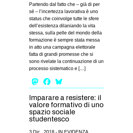
MILANO
Partendo dal fatto che – già di per
sé – l’incertezza lavorativa è uno
MOBILITAZIONI
status che coinvolge tutte le sfere
SPAZI
dell’esistenza dilaniando la vita
stessa, sulla pelle del mondo della
SPORT POPOLARE
formazione è sempre stata messa
MOVIMENTI
in atto una campagna elettorale
fatta di grandi promesse che si
AMBIENTE
sono rivelate la continuazione di un
ANTIFASCISMO
processo sistematico e […]
DIRITTO ALL’ABITARE
Mastodon
Facebook
Bluesky
GENERI
Imparare a resistere: il
MIGRAZIONI
valore formativo di uno
PRECARIATO
spazio sociale
REPRESSIONE
studentesco
STUDENTI
3 Dic , 2018 -
IN EVIDENZA
,