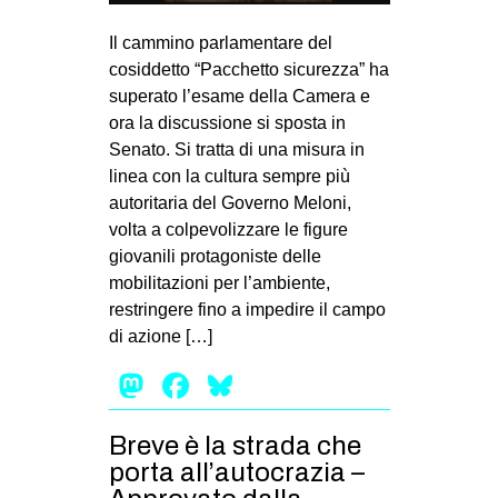
MILANO
Il cammino parlamentare del
MOBILITAZIONI
cosiddetto “Pacchetto sicurezza” ha
SPAZI
superato l’esame della Camera e
ora la discussione si sposta in
SPORT POPOLARE
Senato. Si tratta di una misura in
MOVIMENTI
linea con la cultura sempre più
autoritaria del Governo Meloni,
AMBIENTE
volta a colpevolizzare le figure
ANTIFASCISMO
giovanili protagoniste delle
mobilitazioni per l’ambiente,
DIRITTO ALL’ABITARE
restringere fino a impedire il campo
GENERI
di azione […]
MIGRAZIONI
Mastodon
Facebook
Bluesky
PRECARIATO
REPRESSIONE
Breve è la strada che
porta all’autocrazia –
STUDENTI