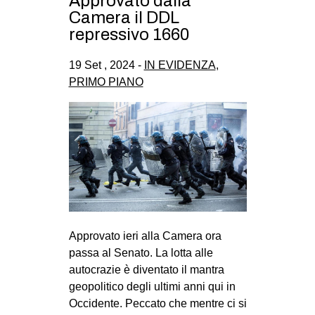
Approvato dalla
CULTURE
Camera il DDL
repressivo 1660
ARTE
CINEMA
19 Set , 2024 -
IN EVIDENZA
,
PRIMO PIANO
MANIFESTI
MUSICA
RECENSIONI
INTERNAZIONALE
AFRICA
AMERICHE
ESTREMO ORIENTE
Approvato ieri alla Camera ora
passa al Senato. La lotta alle
EUROPA
autocrazie è diventato il mantra
MEDIO ORIENTE
geopolitico degli ultimi anni qui in
Occidente. Peccato che mentre ci si
MONDO