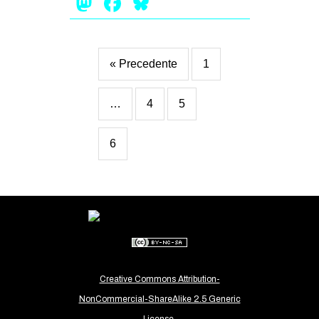
Mastodon
Facebook
Bluesky
« Precedente
1
…
4
5
6
Creative Commons Attribution-
NonCommercial-ShareAlike 2.5 Generic
License.