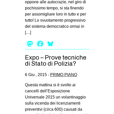
oppone alle autocrazie, nel giro di
EVENTI
pochissimo tempo, si sta finendo
per assomigliare loro in tutto e per
in
tutto! Lo svuotamento progressivo
del sistema democratico ormai in
Fb
[…]
tw
Mastodon
Facebook
Bluesky
bsky
Expo – Prove tecniche
di Stato di Polizia?
ms
6 Giu , 2015 -
PRIMO PIANO
SEARCH
Questa mattina si è svolto ai
cancelli dell’Esposizione
Universale 2015 un volantinaggio
sulla vicenda dei licenziamenti
preventivi (circa 600) causati da