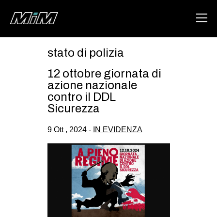
stato di polizia
HOME
12 ottobre giornata di
ABOUT
azione nazionale
contro il DDL
AREA
Sicurezza
DEGENERAZIONE
9 Ott , 2024 -
IN EVIDENZA
GAZA FREESTYLE
CSOA LAMBRETTA
MSM
STUDENTI TSUNAMI
ZAM