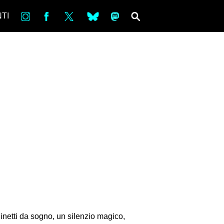
in
Fb
tw
bsky
ms
SEARCH
TI
dinetti da sogno, un silenzio magico,