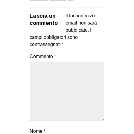
EVENTI
Lascia un
Il tuo indirizzo
in
commento
email non sarà
pubblicato.
I
Fb
campi obbligatori sono
contrassegnati
*
tw
Commento
*
bsky
ms
SEARCH
Nome
*