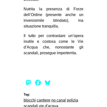
CULTURE
Nutrita la presenza di Forze
ARTE
dell’Ordine (presente anche un
inverosimile blindato), ma
CINEMA
situazione tranquilla.
MANIFESTI
Il tutto per contrastare un’opera
MUSICA
inutile e costosa come le Vie
RECENSIONI
d’Acqua che, nonostante gli
scandali, prosegue imperterrita.
INTERNAZIONALE
AFRICA
AMERICHE
ESTREMO ORIENTE
Mastodon
Facebook
Bluesky
EUROPA
Tag:
MEDIO ORIENTE
blocchi
cantiere
no canal
polizia
MONDO
scandali
vie d'acqua