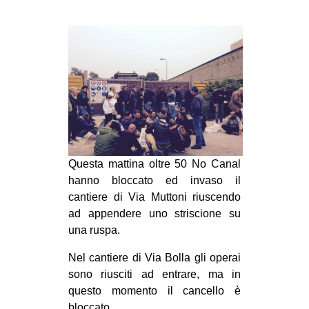
MILANO
MOBILITAZIONI
SPAZI
SPORT POPOLARE
MOVIMENTI
AMBIENTE
ANTIFASCISMO
Questa mattina oltre 50 No Canal
DIRITTO ALL’ABITARE
hanno bloccato ed invaso il
cantiere di Via Muttoni riuscendo
GENERI
ad appendere uno striscione su
MIGRAZIONI
una ruspa.
PRECARIATO
Nel cantiere di Via Bolla gli operai
REPRESSIONE
sono riusciti ad entrare, ma in
questo momento il cancello è
STUDENTI
bloccato.