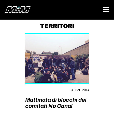
TERRITORI
HOME
ABOUT
AREA
DEGENERAZIONE
GAZA FREESTYLE
CSOA LAMBRETTA
MSM
30 Set , 2014
STUDENTI TSUNAMI
Mattinata di blocchi dei
comitati No Canal
ZAM