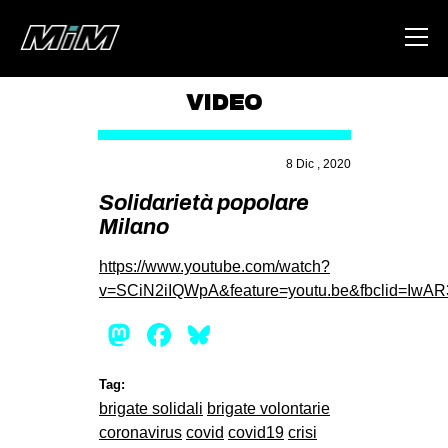
VIDEO
HOME
8 Dic , 2020
ABOUT
Solidarietà popolare
AREA
Milano
DEGENERAZIONE
https://www.youtube.com/watch?
GAZA FREESTYLE
v=SCiN2iIQWpA&feature=youtu.be&fbclid=IwA
CSOA LAMBRETTA
Mastodon
Facebook
Bluesky
MSM
STUDENTI TSUNAMI
Tag:
brigate solidali
brigate volontarie
ZAM
coronavirus
covid
covid19
crisi