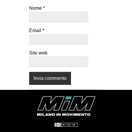
CULTURE
Nome
*
ARTE
CINEMA
Email
*
MANIFESTI
MUSICA
Sito web
RECENSIONI
INTERNAZIONALE
AFRICA
AMERICHE
ESTREMO ORIENTE
EUROPA
MEDIO ORIENTE
MONDO