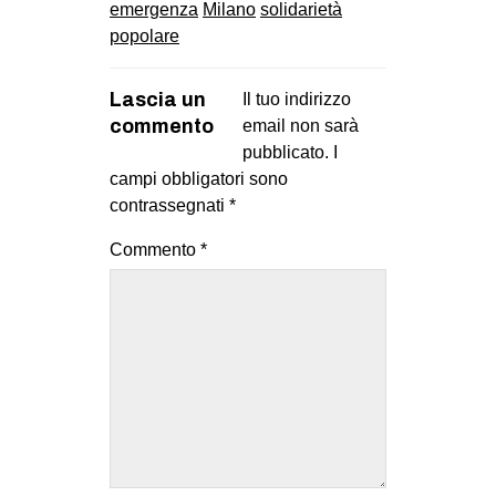
emergenza
Milano
solidarietà
MILANO
popolare
MOBILITAZIONI
SPAZI
Lascia un
Il tuo indirizzo
commento
email non sarà
SPORT POPOLARE
pubblicato.
I
MOVIMENTI
campi obbligatori sono
contrassegnati
*
AMBIENTE
ANTIFASCISMO
Commento
*
DIRITTO ALL’ABITARE
GENERI
MIGRAZIONI
PRECARIATO
REPRESSIONE
STUDENTI