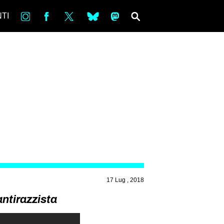
in
Fb
tw
bsky
ms
SEARCH
TI
17 Lug , 2018
antirazzista