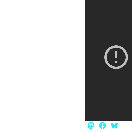
Mastod
Face
Bl