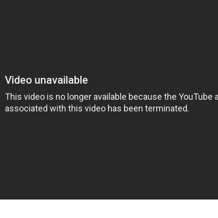
on
book
uesky