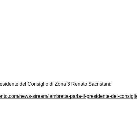
residente del Consiglio di Zona 3 Renato Sacristani:
nto.com/news-stream/lambretta-parla-il-presidente-del-consigli
on
book
uesky