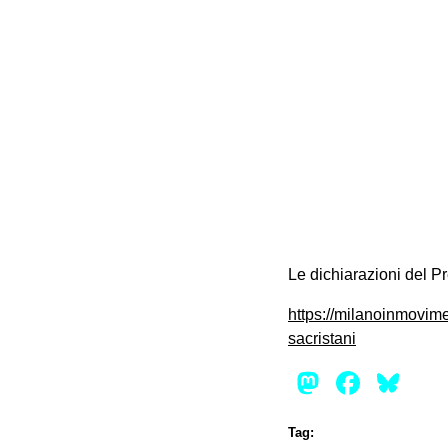
Le dichiarazioni del P
https://milanoinmovime
sacristani
Mastod
Face
Bl
Tag: