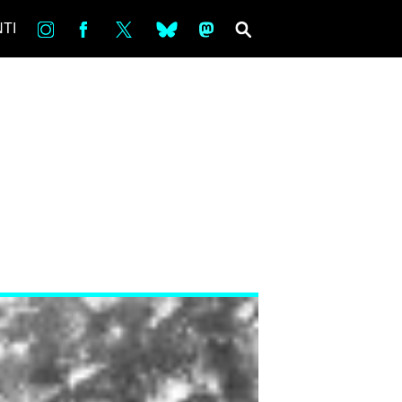
in
Fb
tw
bsky
ms
SEARCH
TI