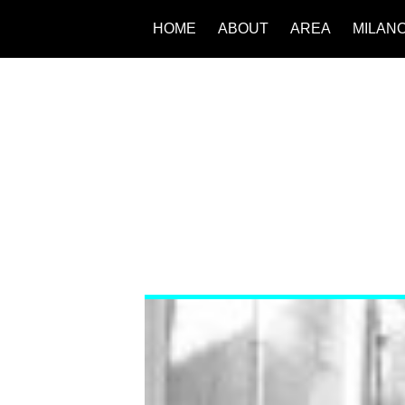
HOME
ABOUT
AREA
MILAN