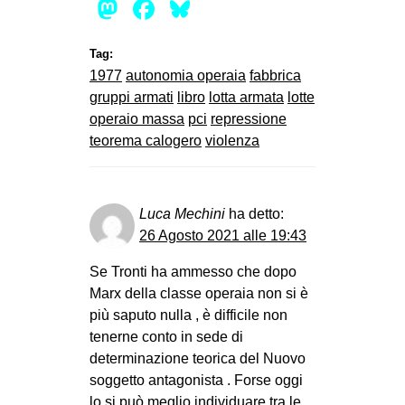
Mastodon
Facebook
Bluesky
Tag:
1977
autonomia operaia
fabbrica
gruppi armati
libro
lotta armata
lotte
operaio massa
pci
repressione
teorema calogero
violenza
Luca Mechini
ha detto:
26 Agosto 2021 alle 19:43
Se Tronti ha ammesso che dopo
Marx della classe operaia non si è
più saputo nulla , è difficile non
tenerne conto in sede di
determinazione teorica del Nuovo
soggetto antagonista . Forse oggi
lo si può meglio individuare tra le