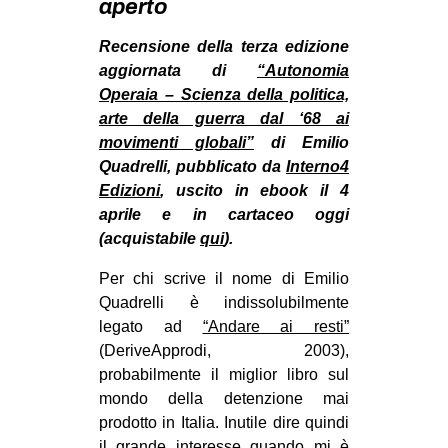
aperto
MILANO
MOBILITAZIONI
Recensione della terza edizione
aggiornata di
“Autonomia
SPAZI
Operaia – Scienza della politica,
SPORT POPOLARE
arte della guerra dal ‘68 ai
movimenti globali”
di Emilio
MOVIMENTI
Quadrelli, pubblicato da
Interno4
AMBIENTE
Edizioni
, uscito in ebook il 4
aprile e in cartaceo oggi
ANTIFASCISMO
(acquistabile
qui
).
DIRITTO ALL’ABITARE
Per chi scrive il nome di Emilio
GENERI
Quadrelli è indissolubilmente
MIGRAZIONI
legato ad
“Andare ai resti”
(DeriveApprodi, 2003),
PRECARIATO
probabilmente il miglior libro sul
REPRESSIONE
mondo della detenzione mai
prodotto in Italia. Inutile dire quindi
STUDENTI
il grande interesse quando mi è