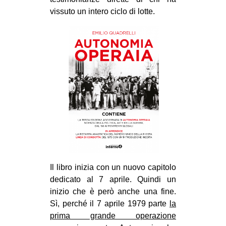
vissuto un intero ciclo di lotte.
EVENTI
in
Fb
tw
bsky
ms
SEARCH
Il libro inizia con un nuovo capitolo
dedicato al 7 aprile. Quindi un
inizio che è però anche una fine.
Sì, perché il 7 aprile 1979 parte
la
prima grande operazione