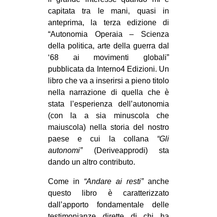
CULTURE
capitata tra le mani, quasi in
anteprima, la terza edizione di
ARTE
“Autonomia Operaia – Scienza
CINEMA
della politica, arte della guerra dal
‘68 ai movimenti globali”
MANIFESTI
pubblicata da Interno4 Edizioni. Un
MUSICA
libro che va a inserirsi a pieno titolo
RECENSIONI
nella narrazione di quella che è
stata l’esperienza dell’autonomia
INTERNAZIONALE
(con la a sia minuscola che
maiuscola) nella storia del nostro
AFRICA
paese e cui la collana
“Gli
AMERICHE
autonomi”
(Deriveapprodi) sta
ESTREMO ORIENTE
dando un altro contributo.
EUROPA
Come in
“Andare ai resti”
anche
questo libro è caratterizzato
MEDIO ORIENTE
dall’apporto fondamentale delle
MONDO
testimonianze dirette di chi ha