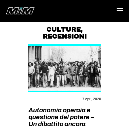
CULTURE
,
RECENSIONI
HOME
ABOUT
AREA
DEGENERAZIONE
GAZA FREESTYLE
CSOA LAMBRETTA
7 Apr , 2020
MSM
Autonomia operaia e
STUDENTI TSUNAMI
questione del potere –
ZAM
Un dibattito ancora