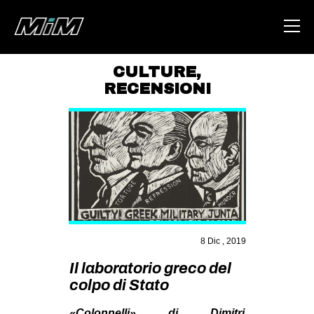
CULTURE
,
RECENSIONI
HOME
ABOUT
AREA
DEGENERAZIONE
GAZA FREESTYLE
CSOA LAMBRETTA
8 Dic , 2019
MSM
Il laboratorio greco del
STUDENTI TSUNAMI
colpo di Stato
ZAM
«Colonnelli» di Dimitri