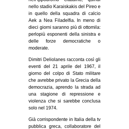
nello stadio Karaiskakis del Pireo e
EVENTI
in quello della squadra di calcio
Aek a Nea Filadelfia. In meno di
in
dieci giorni saranno più di ottomila:
Fb
perlopiù esponenti della sinistra e
delle forze democratiche o
tw
moderate.
bsky
Dimitri Deliolanes racconta così gli
eventi del 21 aprile del 1967, il
ms
giorno del colpo di Stato militare
che avrebbe privato la Grecia della
SEARCH
democrazia, aprendo la strada ad
una stagione di repressione e
violenza che si sarebbe conclusa
solo nel 1974.
Già corrispondente in Italia della tv
pubblica greca, collaboratore del