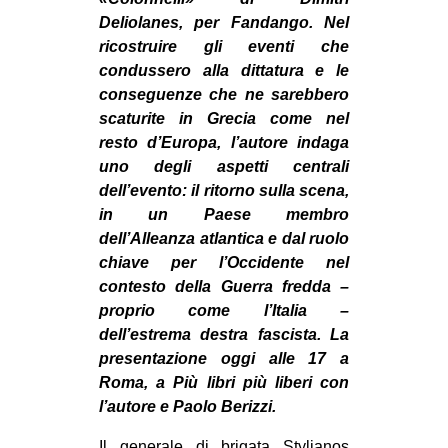
MILANO
Deliolanes, per Fandango. Nel
MOBILITAZIONI
ricostruire gli eventi che
condussero alla dittatura e le
SPAZI
conseguenze che ne sarebbero
SPORT POPOLARE
scaturite in Grecia come nel
resto d’Europa, l’autore indaga
MOVIMENTI
uno degli aspetti centrali
AMBIENTE
dell’evento: il ritorno sulla scena,
in un Paese membro
ANTIFASCISMO
dell’Alleanza atlantica e dal ruolo
DIRITTO ALL’ABITARE
chiave per l’Occidente nel
contesto della Guerra fredda –
GENERI
proprio come l’Italia –
MIGRAZIONI
dell’estrema destra fascista. La
presentazione oggi alle 17 a
PRECARIATO
Roma, a Più libri più liberi con
REPRESSIONE
l’autore e Paolo Berizzi.
STUDENTI
Il generale di brigata Stylianos