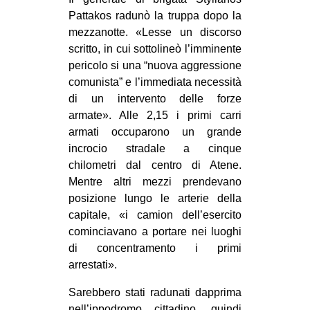
CULTURE
Pattakos radunò la truppa dopo la
mezzanotte. «Lesse un discorso
ARTE
scritto, in cui sottolineò l’imminente
CINEMA
pericolo si una “nuova aggressione
comunista” e l’immediata necessità
MANIFESTI
di un intervento delle forze
MUSICA
armate». Alle 2,15 i primi carri
RECENSIONI
armati occuparono un grande
incrocio stradale a cinque
INTERNAZIONALE
chilometri dal centro di Atene.
Mentre altri mezzi prendevano
AFRICA
posizione lungo le arterie della
AMERICHE
capitale, «i camion dell’esercito
ESTREMO ORIENTE
cominciavano a portare nei luoghi
di concentramento i primi
EUROPA
arrestati».
MEDIO ORIENTE
Sarebbero stati radunati dapprima
MONDO
nell’ippodromo cittadino, quindi